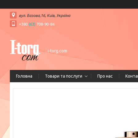
вул. Базова,16, Київ, Україна
+380
(63)
708-90-84
i-torg.com
Головна
Товари та послуги
Про нас
Конта