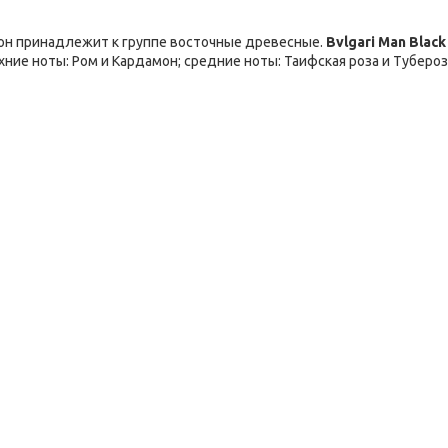
он принадлежит к группе восточные древесные.
Bvlgari Man Black
хние ноты: Ром и Кардамон; средние ноты: Таифская роза и Тубероз