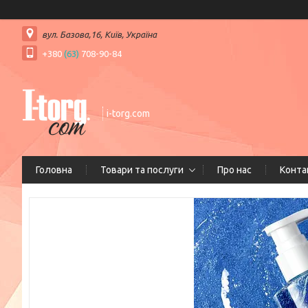
вул. Базова,16, Київ, Україна
+380
(63)
708-90-84
i-torg.com
Головна
Товари та послуги
Про нас
Конта