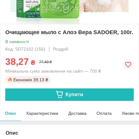
Очищающее мыло с Алоэ Вера SADOER, 100г.
В наявності
Код: SD72102 (156)
Роздріб
38,27
₴
77,40 ₴
Мінімальна сума замовлення на сайті — 700 ₴
Економія
39.13 ₴
Купити
Опис
Характеристики
Доставка
Оплата
Умови п
Опис