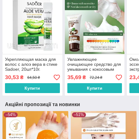
Укрепляющая маска для
Увлажняющее
Омо
волос с алоэ вера в стике
очищающее средство для
эссе
Sadoer, 20шт*10г.
умывания с кокосовым
экст
маслом SADOER, 100г.
шпри
30,53
35,69
23,
₴
₴
64,50 ₴
72,24 ₴
Купити
Купити
Акційні пропозиції та новинки
–54%
–51%