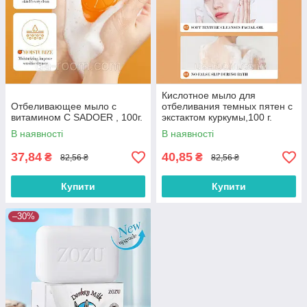
Кислотное мыло для
Отбеливающее мыло с
отбеливания темных пятен с
витамином С SADOER , 100г.
экстактом куркумы,100 г.
В наявності
В наявності
37,84
40,85
₴
₴
82,56 ₴
82,56 ₴
Купити
Купити
–30%