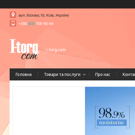
вул. Базова,16, Київ, Україна
+380
(63)
708-90-84
i-torg.com
Головна
Товари та послуги
Про нас
Конта