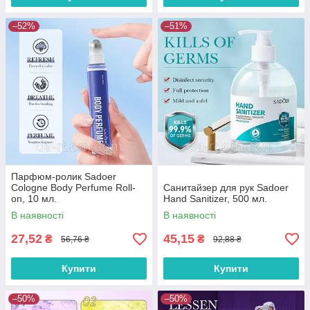
–52%
–51%
Парфюм-ролик Sadoer
Cologne Body Perfume Roll-
Санитайзер для рук Sadoer
on, 10 мл.
Hand Sanitizer, 500 мл.
В наявності
В наявності
27,52
45,15
₴
₴
56,76 ₴
92,88 ₴
Купити
Купити
–50%
–50%