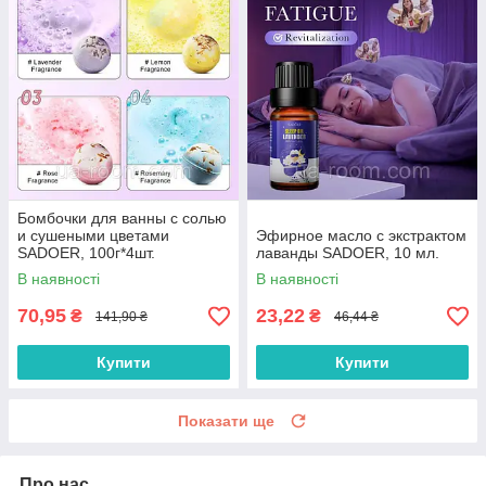
Бомбочки для ванны с солью
и сушеными цветами
Эфирное масло с экстрактом
SADOER, 100г*4шт.
лаванды SADOER, 10 мл.
В наявності
В наявності
70,95
23,22
₴
₴
141,90 ₴
46,44 ₴
Купити
Купити
Показати ще
Про нас