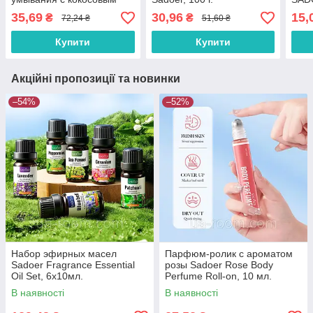
маслом SADOER, 100г.
35,69
30,96
15,
₴
₴
72,24 ₴
51,60 ₴
Купити
Купити
Акційні пропозиції та новинки
–54%
–52%
Набор эфирных масел
Парфюм-ролик с ароматом
Sadoer Fragrance Essential
розы Sadoer Rose Body
Oil Set, 6х10мл.
Perfume Roll-on, 10 мл.
В наявності
В наявності