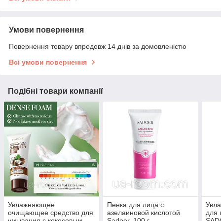
Умови повернення
Повернення товару впродовж 14 днів за домовленістю
Всі умови повернення
Подібні товари компанії
Увлажняющее
Пенка для лица с
Увл
очищающее средство для
азелаиновой кислотой
для 
умывания с кокосовым
Sadoer, 100 г.
SADO