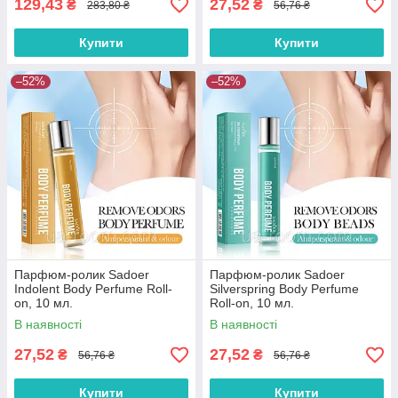
129,43
27,52
₴
₴
283,80 ₴
56,76 ₴
Купити
Купити
–52%
–52%
Парфюм-ролик Sadoer
Парфюм-ролик Sadoer
Indolent Body Perfume Roll-
Silverspring Body Perfume
on, 10 мл.
Roll-on, 10 мл.
В наявності
В наявності
27,52
27,52
₴
₴
56,76 ₴
56,76 ₴
Купити
Купити