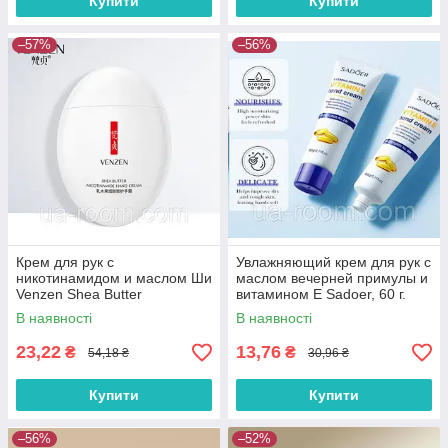
Купити
Купити
–57%
–56%
Крем для рук с
Увлажняющий крем для рук с
никотинамидом и маслом Ши
маслом вечерней примулы и
Venzen Shea Butter
витамином Е Sadoer, 60 г.
Nicotinamide Hand Cream, 60
В наявності
В наявності
г.
23,22
13,76
₴
₴
54,18 ₴
30,96 ₴
Купити
Купити
–56%
–52%