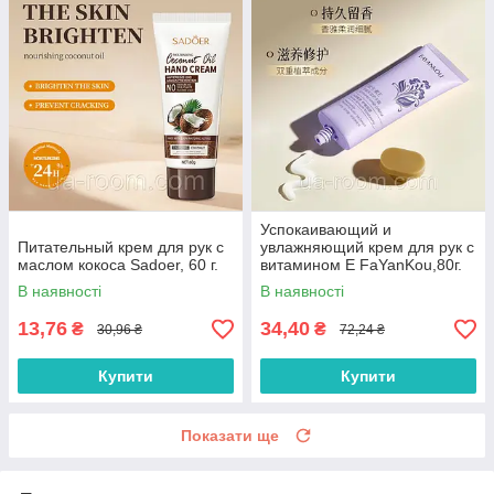
Успокаивающий и
Питательный крем для рук с
увлажняющий крем для рук с
маслом кокоса Sadoer, 60 г.
витамином Е FaYanKou,80г.
В наявності
В наявності
13,76
34,40
₴
₴
30,96 ₴
72,24 ₴
Купити
Купити
Показати ще