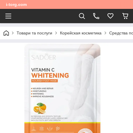
i-torg.com
Товари та послуги
Корейская косметика
Средства по