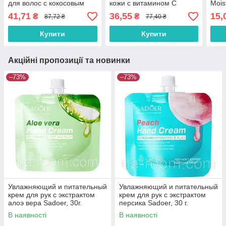
для волос с кокосовым
кожи с витамином С
Mois
маслом SADOER, 12г*6шт.
Sadoer, 300 г.
41,71
36,55
15,
₴
₴
87,72 ₴
77,40 ₴
Купити
Купити
Акційні пропозиції та новинки
–73%
–73%
Увлажняющий и питательный
Увлажняющий и питательный
крем для рук с экстрактом
крем для рук с экстрактом
алоэ вера Sadoer, 30г.
персика Sadoer, 30 г.
В наявності
В наявності