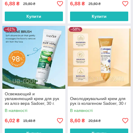
6,88
6,88
₴
₴
25,80 ₴
25,80 ₴
Купити
Купити
–61%
–58%
Освежающий и
увлажняющий крем для рук
Омолоджувальний крем для
из алоэ вера Sadoer, 30 г.
рук із колагеном Sadoer, 30 г
В наявності
В наявності
6,02
8,60
₴
₴
15,48 ₴
20,64 ₴