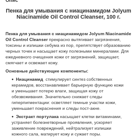
Опис
Пенка для умывания с ниацинамидом Jolyum
Niacinamide Oil Control Cleanser, 100 г.
Пенка для умывания с ниацинамидом Jolyum Niacinamide
Oil Control Cleanser
прекрасно вытягивает загрязнения,
токсины и излишки себума из пор, препятствует образованию
черных точек и насыщает кожу полезными минералами. Для
ежедневного очищения кожи от загрязнений, защищает,
смягчает и освежает кожу.
Основные действующие компоненты:
Ниацинамид
стимулирует синтез собственных
керамидов, восстанавливает барьерную функцию кожи
и уменьшает потерю влаги, защищая кожу от
обезвоживания. Значительно снижает следы
гиперпигментации: осветляет темные участки кожи,
уменьшает покраснения и следы пост-акне.
Экстракт портулака
насыщает клетки витаминами,
устраняет болезнетворные проявления, ускоряет
заживление повреждений, нейтрализует излишки
кожного сала, матирует кожу и сужает поры.