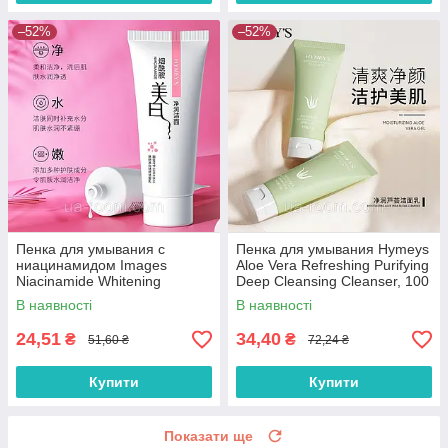
–52%
–52%
Пенка для умывания с
Пенка для умывания Hymeys
ниацинамидом Images
Aloe Vera Refreshing Purifying
Niacinamide Whitening
Deep Cleansing Cleanser, 100
Cleanser, 100 г.
г.
В наявності
В наявності
24,51
34,40
₴
₴
51,60 ₴
72,24 ₴
Купити
Купити
Показати ще