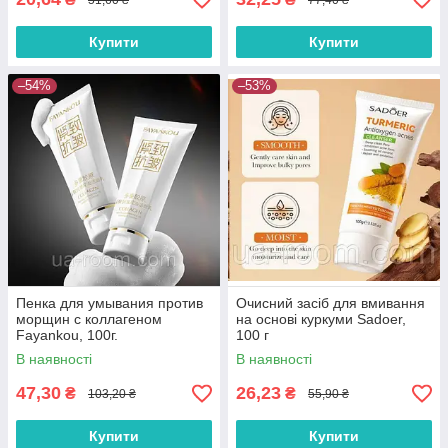
Купити
Купити
–54%
–53%
Пенка для умывания против
Очисний засіб для вмивання
морщин с коллагеном
на основі куркуми Sadoer,
Fayankou, 100г.
100 г
В наявності
В наявності
47,30
26,23
₴
₴
103,20 ₴
55,90 ₴
Купити
Купити