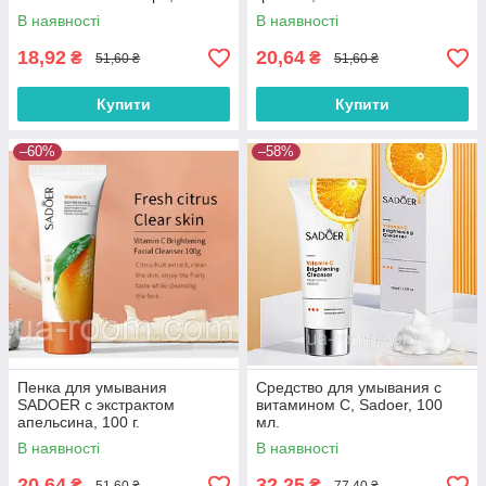
В наявності
В наявності
18,92
20,64
₴
₴
51,60 ₴
51,60 ₴
Купити
Купити
–60%
–58%
Пенка для умывания
Средство для умывания с
SADOER с экстрактом
витамином С, Sadoer, 100
апельсина, 100 г.
мл.
В наявності
В наявності
20,64
32,25
₴
₴
51,60 ₴
77,40 ₴