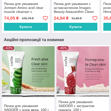
Пенка для умывания
Пенка для умывания с
Пенк
Jomtam Amino acid clear
астаксантином Images
роз
muscle cleanser с
Beauty Astaxanthin Clean
Hima
аминокислотами, 100 г.
Pores Centle, 100 г.
Firm
74,05
24,94
35,
₴
₴
105,78 ₴
51,60 ₴
Clea
Купити
Купити
Акційні пропозиції та новинки
–63%
–60%
Пенка для умывания
Пенка для умывания
SADOER с экстрактом
SADOER с алое вера, 100 г.
граната, 100 г.