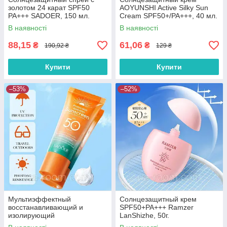
золотом 24 карат SPF50
AOYUNSHI Active Silky Sun
PA+++ SADOER, 150 мл.
Cream SPF50+/PA+++, 40 мл.
В наявності
В наявності
88,15
61,06
₴
₴
190,92 ₴
129 ₴
Купити
Купити
–53%
–52%
Мультиэффектный
Солнцезащитный крем
восстанавливающий и
SPF50+PA+++ Ramzer
изолирующий
LanShizhe, 50г.
солнцезащитный крем