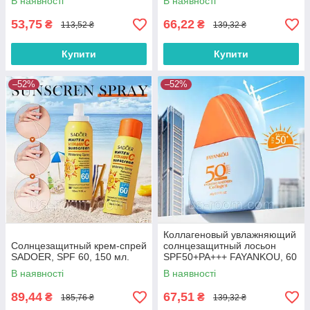
В наявності
В наявності
SADOER, 50г.
53,75
66,22
₴
₴
113,52 ₴
139,32 ₴
Купити
Купити
–52%
–52%
Коллагеновый увлажняющий
Солнцезащитный крем-спрей
солнцезащитный лосьон
SADOER, SPF 60, 150 мл.
SPF50+PA+++ FAYANKOU, 60
г.
В наявності
В наявності
89,44
67,51
₴
₴
185,76 ₴
139,32 ₴