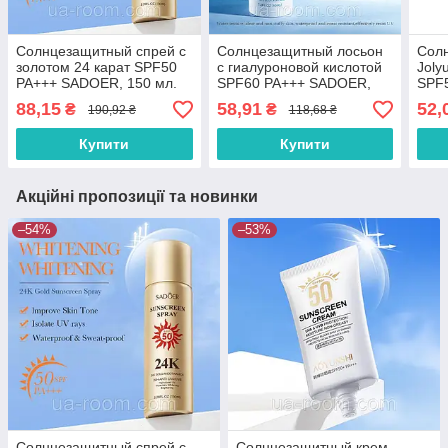
Солнцезащитный спрей с
Солнцезащитный лосьон
Сол
золотом 24 карат SPF50
с гиалуроновой кислотой
Joly
PA+++ SADOER, 150 мл.
SPF60 PA+++ SADOER,
SPF5
50мл.
88,15
58,91
52,
₴
₴
190,92 ₴
118,68 ₴
Купити
Купити
Акційні пропозиції та новинки
–54%
–53%
Солнцезащитный спрей с
Солнцезащитный крем