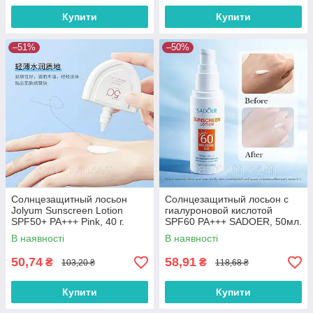
Купити
Купити
–51%
–50%
Солнцезащитный лосьон
Солнцезащитный лосьон с
Jolyum Sunscreen Lotion
гиалуроновой кислотой
SPF50+ PA+++ Pink, 40 г.
SPF60 PA+++ SADOER, 50мл.
В наявності
В наявності
50,74
58,91
₴
₴
103,20 ₴
118,68 ₴
Купити
Купити