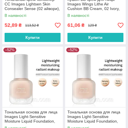
СС Images Lightsen Skin
Images Wings Lithe Air
Consealer Sense (02 айвори),
Cushion BB Cream, 02 Ivory,
30 мл.
15 г.
В наявності
В наявності
52,89
61,06
₴
₴
113,52 ₴
129 ₴
Купити
Купити
–52%
–52%
Тональная основа для лица
Тональная основа для лица
Images Light-Sensitive
Images Light-Sensitive
Moisture Liquid Foundation,
Moisture Liquid Foundation,
02 Ivory, 30 мл.
01 Natural Color, 30 мл.