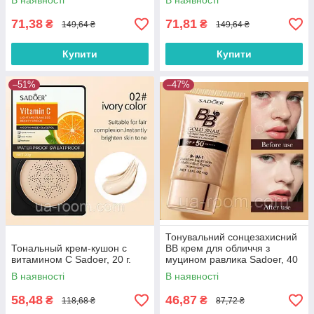
В наявності
В наявності
71,38
71,81
₴
₴
149,64 ₴
149,64 ₴
Купити
Купити
–51%
–47%
Тонувальний сонцезахисний
Тональный крем-кушон с
BB крем для обличчя з
витамином С Sadoer, 20 г.
муцином равлика Sadoer, 40
г
В наявності
В наявності
58,48
46,87
₴
₴
118,68 ₴
87,72 ₴