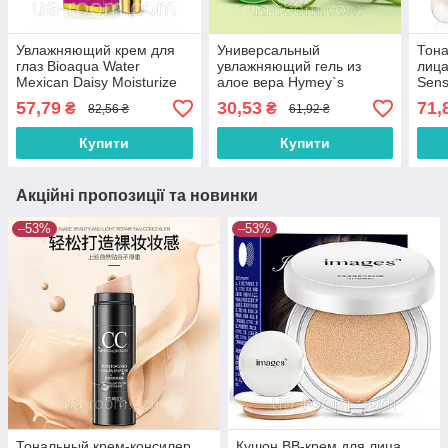
Увлажняющий крем для
Универсальный
Тона
глаз Bioaqua Water
увлажняющий гель из
лица
Mexican Daisy Moisturize
алое вера Hymey`s
Sens
Eye Cream, 20 г.
Soothing & Moisture Gel
Foun
57,79
30,53
71,
₴
₴
82,56 ₴
61,92 ₴
Aloe Vera, 220 г.
Colo
Купити
Купити
Акційні пропозиції та новинки
–53%
–53%
Тональный крем-консилер
Кушон BB-крем для лица