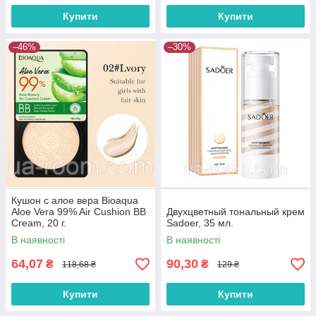
Купити
Купити
–46%
–30%
Кушон с алое вера Bioaqua
Aloe Vera 99% Air Cushion BB
Двухцветный тональный крем
Cream, 20 г.
Sadoer, 35 мл.
В наявності
В наявності
64,07
90,30
₴
₴
118,68 ₴
129 ₴
Купити
Купити