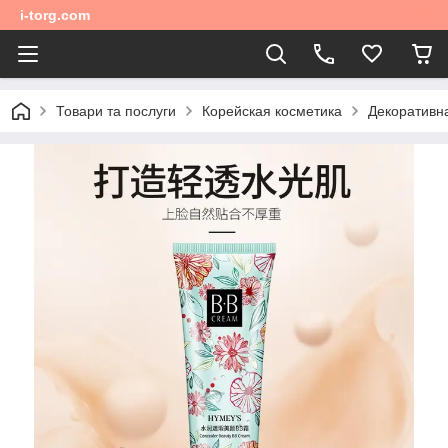
i-torg.com
Товари та послуги
Корейская косметика
Декоративн