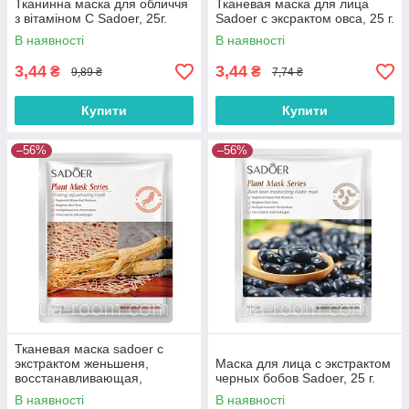
Тканинна маска для обличчя
Тканевая маска для лица
з вітаміном С Sadoer, 25г.
Sadoer с эксрактом овса, 25 г.
В наявності
В наявності
3,44
3,44
₴
₴
9,89 ₴
7,74 ₴
Купити
Купити
–56%
–56%
Тканевая маска sadoer с
экстрактом женьшеня,
Маска для лица с экстрактом
восстанавливающая,
черных бобов Sadoer, 25 г.
тонизирующая, 25 г.
В наявності
В наявності