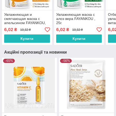
Увлажняющая и
Увлажняющая маска с
Отб
смягчающая маска с
алоэ вера FAYANKOU ,
увл
апельсином FAYANKOU,
25г.
вит
25г.
25г.
6,02
6,02
6,0
₴
₴
10,32 ₴
10,32 ₴
Купити
Купити
Акційні пропозиції та новинки
–65%
–56%