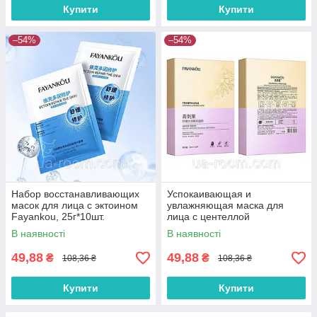
Купити
Купити
–54%
–54%
Набор восстанавливающих
Успокаивающая и
масок для лица с эктоином
увлажняющая маска для
Fayankou, 25г*10шт.
лица с центеллой
FaYanKou,30 мл × 10 шт.
В наявності
В наявності
49,88
49,88
₴
₴
108,36 ₴
108,36 ₴
Купити
Купити