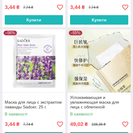
3,44
3,44
₴
₴
7,74 ₴
7,74 ₴
Купити
Купити
–56%
–55%
Успокаивающая и
Маска для лица с экстрактом
увлажняющая маска для
лаванды Sadoer, 25 г.
лица с облепихой
FaYanKou,30 мл × 10 шт.
В наявності
В наявності
3,44
49,02
₴
₴
7,74 ₴
108,36 ₴