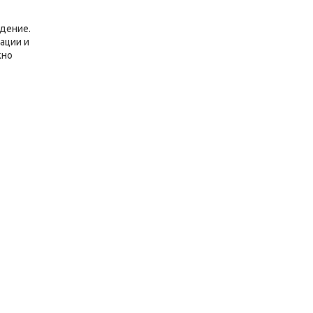
дение.
ации и
жно