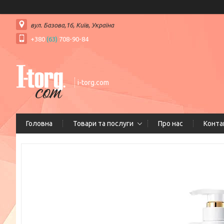
вул. Базова,16, Київ, Україна
+380
(63)
708-90-84
i-torg.com
Головна
Товари та послуги
Про нас
Конта