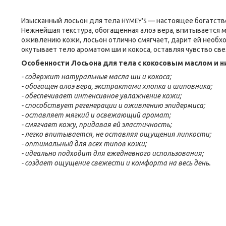
Изысканный лосьон для тела
— настоящее богатств
HYMEY'S
Нежнейшая текстура, обогащенная алоэ вера, впитывается м
оживлению кожи, лосьон отлично смягчает, дарит ей необх
окутывает тело ароматом ши и кокоса, оставляя чувство св
Особенности Лосьона для тела с кокосовым маслом и
- содержит натуральные масла ши и кокоса;
- обогащен алоэ вера, экстрактами хлопка и шиповника;
- обеспечивает интенсивное увлажнение кожи;
- способствует регенерации и оживлению эпидермиса;
- оставляет мягкий и освежающий аромат;
- смягчает кожу, придавая ей эластичность;
- легко впитывается, не оставляя ощущения липкости;
- оптимальный для всех типов кожи;
- идеально подходит для ежедневного использования;
- создает ощущение свежести и комфорта на весь день.