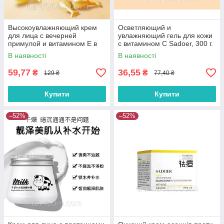
Высокоувлажняющий крем
Осветляющий и
для лица с вечерней
увлажняющий гель для кожи
примулой и витамином Е в
с витамином С Sadoer, 300 г.
капсулах SADOER,
В наявності
В наявності
0,34г*30шт.
59,77
36,55
₴
₴
129 ₴
77,40 ₴
Купити
Купити
–52%
–52%