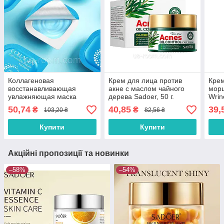
Коллагеновая
Крем для лица против
Крем
восстанавливающая
акне с маслом чайного
морщ
увлажняющая маска
дерева Sadoer, 50 г.
Wrin
против морщин
50,74
40,85
39,
₴
₴
103,20 ₴
82,56 ₴
FAYANKOU. 7,5г*8 шт.
Купити
Купити
Акційні пропозиції та новинки
–58%
–54%