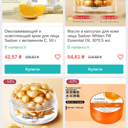
Омолаживающий и
Масло в капсулах для кожи
осветляющий крем для лица
лица Sadoer Whiten Pill
Sadoer с витамином С, 50 г.
Essential Oil, 30*0,5 мл.
В наявності
В наявності
42,57
54,61
₴
₴
100,62 ₴
118,68 ₴
Купити
Купити
–54%
–53%