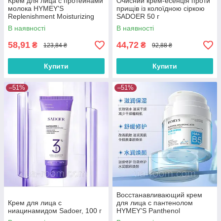
Крем для лица с протеинами
Очисний крем-есенція проти
молока HYMEY'S
прищів із колоїдною сіркою
Replenishment Moisturizing
SADOER 50 г
Milk Cream, 80 г.
В наявності
В наявності
58,91
44,72
₴
₴
123,84 ₴
92,88 ₴
Купити
Купити
–51%
–51%
Восстанавливающий крем
Крем для лица с
для лица с пантенолом
ниацинамидом Sadoer, 100 г
HYMEY'S Panthenol
Hyaluronic Acid Repairing