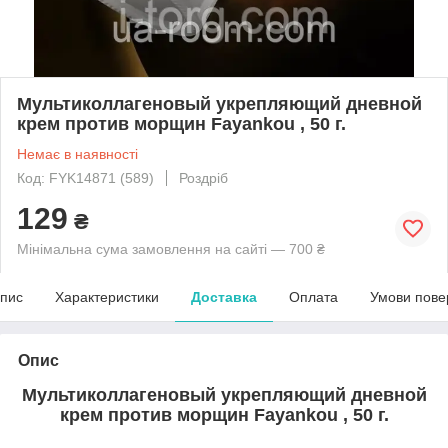
Мультиколлагеновый укрепляющий дневной
крем против морщин Fayankou , 50 г.
Немає в наявності
Код: FYK14871 (589)
Роздріб
129
₴
Мінімальна сума замовлення на сайті — 700 ₴
пис
Характеристики
Доставка
Оплата
Умови пове
Опис
Мультиколлагеновый укрепляющий дневной
крем против морщин Fayankou , 50 г.