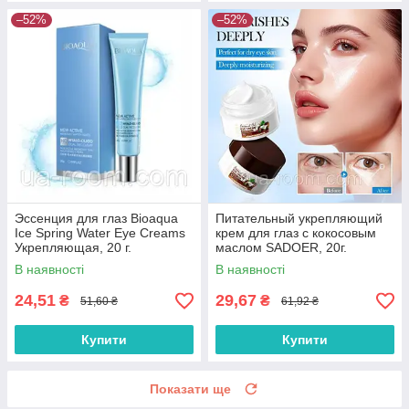
–52%
–52%
Эссенция для глаз Bioaqua
Питательный укрепляющий
Ice Spring Water Eye Creams
крем для глаз с кокосовым
Укрепляющая, 20 г.
маслом SADOER, 20г.
В наявності
В наявності
24,51
29,67
₴
₴
51,60 ₴
61,92 ₴
Купити
Купити
Показати ще