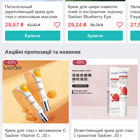
Питательный
Крем для шкіри навколо
Увл
укрепляющий крем для
очей із екстрактом чорниці
глаз
глаз с кокосовым маслом
Sadoer Blueberry Eye
Faya
SADOER, 20г.
Cream Eye, 20 г.
29,67
29,24
27,
₴
₴
61,92 ₴
56,76 ₴
Купити
Купити
Акційні пропозиції та новинки
–63%
–58%
Крем для глаз с витамином С
Осветляющий крем для глаз
Sadoer Vitamin C, 20 г.
с гранатом Sadoer, 20 г.