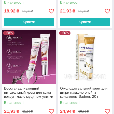
В наявності
В наявності
18,92
21,93
₴
₴
51,60 ₴
51,60 ₴
Купити
Купити
–58%
–56%
Восстанавливающий
Омолоджувальний крем для
питательный крем для кожи
шкіри навколо очей із
вокруг глаз с муцином улитки
колагеном Sadoer, 20 г
Sadoer,20г.
В наявності
В наявності
21,93
24,94
₴
₴
51,60 ₴
56,76 ₴