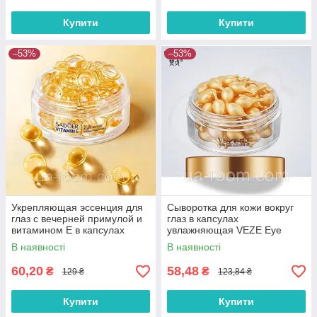
Купити
Купити
–53%
–53%
Укрепляющая эссенция для
Сыворотка для кожи вокруг
глаз с вечерней примулой и
глаз в капсулах
витамином Е в капсулах
увлажняющая VEZE Eye
SADOER, 0,25г*30шт.
Essence, 30 шт.
В наявності
В наявності
60,20
58,48
₴
₴
129 ₴
123,84 ₴
Купити
Купити