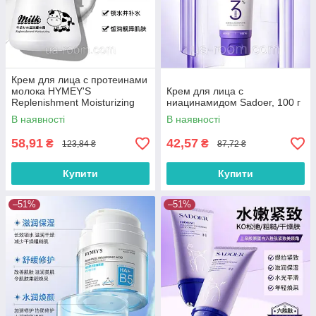
Крем для лица с протеинами
молока HYMEY'S
Крем для лица с
Replenishment Moisturizing
ниацинамидом Sadoer, 100 г
Milk Cream, 80 г.
В наявності
В наявності
58,91
42,57
₴
₴
123,84 ₴
87,72 ₴
Купити
Купити
–51%
–51%