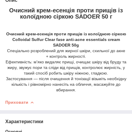
Опис
Очисний крем-есенція проти прищів із
колоїдною сіркою SADOER 50 г
Очисний крем-есенція проти прищів із колоїдною сіркою
Colloidal Sulfur Clear fase anti-acne essentials cream
SADOER 50g
Спеціально розроблений для жирної шкіри, схильної до акне
+ контроль жирності.
Ефективність: м'яко видаляє прищі, очищає шкіру від бруду та
жиру, звужує пори та сліди від прищів, контролює жирність, у
такий спосіб робить шкіру ніжною, гладкою.
Застосування — після очищення й тонізації візьміть необхідну
кількість і рівномірно нанесіть на обличчя, масажуйте до
вбирання.
Приховати
Характеристики
Основні