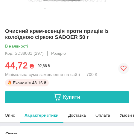
Очисний крем-есенція проти прищів із
колоїдною сіркою SADOER 50 г
В наявності
Код: SD38081 (297)
Роздріб
44,72
₴
92,88 ₴
Мінімальна сума замовлення на сайті — 700 ₴
Економія
48.16 ₴
Купити
Опис
Характеристики
Доставка
Оплата
Умови 