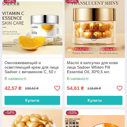
–58%
–54%
Омолаживающий и
Масло в капсулах для кожи
осветляющий крем для лица
лица Sadoer Whiten Pill
Sadoer с витамином С, 50 г.
Essential Oil, 30*0,5 мл.
В наявності
В наявності
42,57
54,61
₴
₴
100,62 ₴
118,68 ₴
Купити
Купити
–54%
–53%