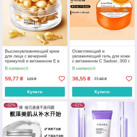
Высокоувлажняющий крем
Осветляющий и
для лица с вечерней
увлажняющий гель для кожи
примулой и витамином Е в
с витамином С Sadoer, 300 г.
капсулах SADOER,
В наявності
В наявності
0,34г*30шт.
59,77
36,55
₴
₴
129 ₴
77,40 ₴
Купити
Купити
–52%
–51%