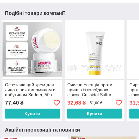
Подібні товари компанії
Осветляющий крем для
Очисна есенція проти
Сиро
лица с никотинамидом и
прищів із колоїдною
прот
арбутином Sadoer, 50 г.
сіркою Colloidal Sulfur
сір
SADOER 100g
77,40
32,68
31,
₴
₴
51,60 ₴
Купити
Купити
Акційні пропозиції та новинки