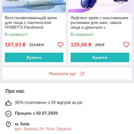
Восстанавливающий крем
Лифтинг-крем с массажными
для лица с пантенолом
роликами для шеи, овала
HYMEY'S Panthenol
лица и декольте с
Hyaluronic Acid Repairing
коллагеном Sadoer, 150 г
В наявності
В наявності
Cream, 50 г.
107,93
125,56
₴
₴
221,88 ₴
258 ₴
Купити
Купити
Показати ще
Про нас
95% позитивних з 39 відгуків за рік
Працює з 02.07.2020
м. Київ
вул. Базова,16, Київ, Україна