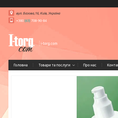
вул. Базова,16, Київ, Україна
+380
(63)
708-90-84
i-torg.com
Головна
Товари та послуги
Про нас
Конта