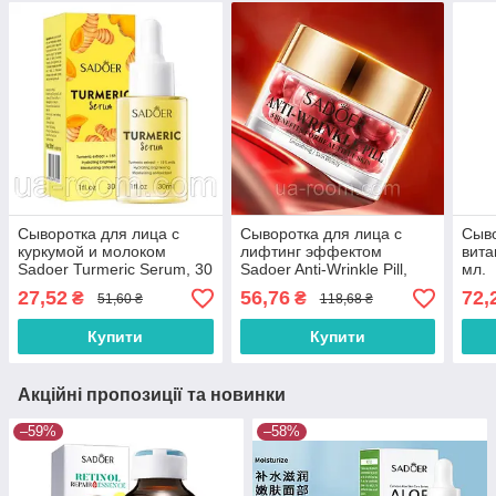
Сыворотка для лица с
Сыворотка для лица с
Сыв
куркумой и молоком
лифтинг эффектом
вита
Sadoer Turmeric Serum, 30
Sadoer Anti-Wrinkle Pill,
мл.
мл.
30*0,5 г.
27,52
56,76
72,
₴
₴
51,60 ₴
118,68 ₴
Купити
Купити
Акційні пропозиції та новинки
–59%
–58%