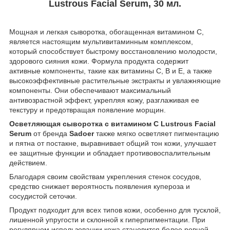
Lustrous Facial Serum, 30 мл.
Мощная и легкая сыворотка, обогащенная витамином С,
является настоящим мультивитаминным комплексом,
который способствует быстрому восстановлению молодости,
здорового сияния кожи. Формула продукта содержит
активные компоненты, такие как витамины С, В и Е, а также
высокоэффективные растительные экстракты и увлажняющие
компоненты. Они обеспечивают максимальный
антивозрастной эффект, укрепляя кожу, разглаживая ее
текстуру и предотвращая появление морщин.
Осветляющая сыворотка с витамином С
Lustrous Facial
Serum
от бренда
Sadoer
также мягко осветляет пигментацию
и пятна от постакне, выравнивает общий тон кожи, улучшает
ее защитные функции и обладает противовоспалительным
действием.
Благодаря своим свойствам укрепления стенок сосудов,
средство снижает вероятность появления купероза и
сосудистой сеточки.
Продукт подходит для всех типов кожи, особенно для тусклой,
лишенной упругости и склонной к гиперпигментации. При
регулярном использовании кожа становится более ровной,