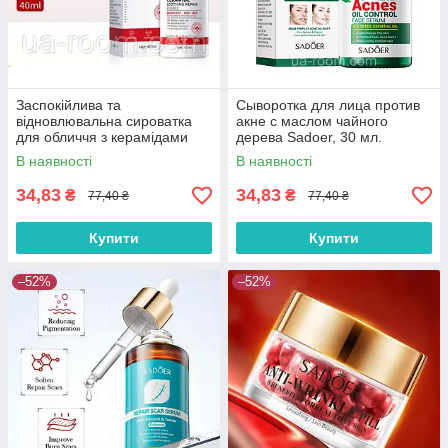
Заспокійлива та
Сыворотка для лица против
відновлювальна сироватка
акне с маслом чайного
для обличчя з керамідами
дерева Sadoer, 30 мл.
Sadoer, 40 мл
В наявності
В наявності
34,83
34,83
₴
₴
77,40 ₴
77,40 ₴
Купити
Купити
–52%
–52%