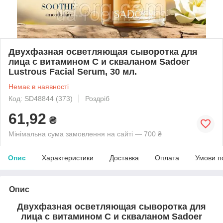
Двухфазная осветляющая сыворотка для
лица с витамином С и скваланом Sadoer
Lustrous Facial Serum, 30 мл.
Немає в наявності
Код: SD48844 (373)
Роздріб
61,92
₴
Мінімальна сума замовлення на сайті — 700 ₴
Опис
Характеристики
Доставка
Оплата
Умови п
Опис
Двухфазная осветляющая сыворотка для
лица с витамином С и скваланом Sadoer