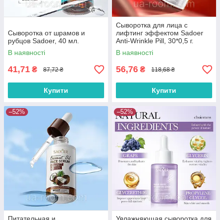
Сыворотка для лица с
Сыворотка от шрамов и
лифтинг эффектом Sadoer
рубцов Sadoer, 40 мл.
Anti-Wrinkle Pill, 30*0,5 г.
В наявності
В наявності
41,71
56,76
₴
₴
87,72 ₴
118,68 ₴
Купити
Купити
–52%
–52%
Питательная и
Увлажняющая сыворотка для