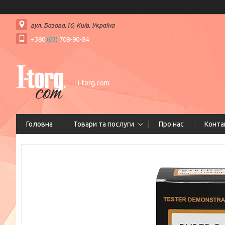
вул. Базова,16, Київ, Україна
+380
(63)
708-90-84
i-torg.com
Головна
Товари та послуги
Про нас
Конта