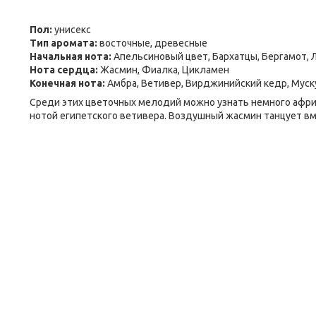
Пол:
унисекс
Тип аромата:
восточные, древесные
Начальная нота:
Апельсиновый цвет, Бархатцы, Бергамот, 
Нота сердца:
Жасмин, Фиалка, Цикламен
Конечная нота:
Амбра, Ветивер, Вирджинийский кедр, Муск
Среди этих цветочных мелодий можно узнать немного афри
нотой египетского ветивера. Воздушный жасмин танцует вм