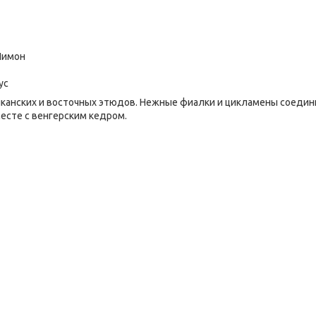
Лимон
ус
канских и восточных этюдов. Нежные фиалки и цикламены соедин
есте с венгерским кедром.