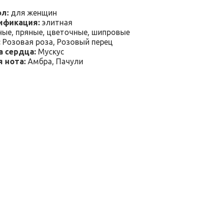
л:
для женщин
ификация:
элитная
ые, пряные, цветочные, шипровые
:
Розовая роза, Розовый перец
а сердца:
Мускус
 нота:
Амбра, Пачули