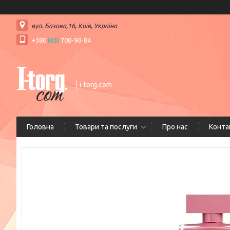
вул. Базова,16, Київ, Україна
+380
(63)
708-90-84
i-torg.com
Головна
Товари та послуги
Про нас
Конта