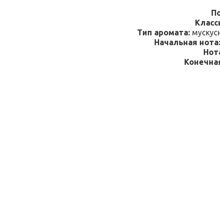
По
Класс
Тип аромата:
мускусн
Начальная нота
Нот
Конечная