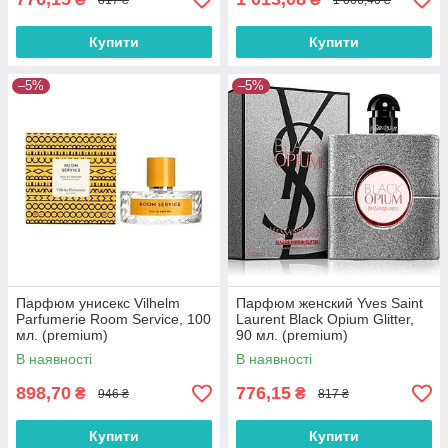
Купити
Купити
–5%
–5%
Парфюм унисекс Vilhelm
Парфюм женский Yves Saint
Parfumerie Room Service, 100
Laurent Black Opium Glitter,
мл. (premium)
90 мл. (premium)
В наявності
В наявності
898,70
776,15
₴
₴
946 ₴
817 ₴
Купити
Купити