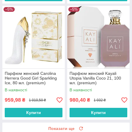
–5%
–5%
Парфюм женский Carolina
Парфюм женский Kayali
Herrera Good Girl Sparkling
Utopia Vanilla Coco 21, 100
Ice, 80 мл. (premium)
мл. (premium)
В наявності
В наявності
959,98
980,40
₴
₴
1 010,50 ₴
1 032 ₴
Купити
Купити
Показати ще