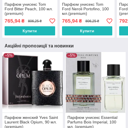
Парфюм унисекс Tom
Парфюм унисекс Tom
Парф
Ford Bitter Peach, 100 мл.
Ford Neroli Portofino, 100
Ford
(premium)
мл.(premium)
(pre
765,94
765,94
792
₴
₴
806,25 ₴
806,25 ₴
Купити
Купити
Акційні пропозиції та новинки
–5%
–5%
Парфюм женский Yves Saint
Парфюм унисекс Essential
Laurent Black Opium, 90 мл.
Parfums Bois Imperial, 100
(premium)
мл. (premium)