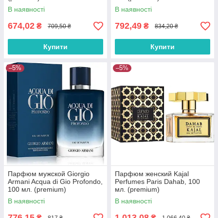
В наявності
В наявності
674,02
792,49
₴
₴
709,50 ₴
834,20 ₴
Купити
Купити
–5%
–5%
Парфюм мужской Giorgio
Парфюм женский Kajal
Armani Acqua di Gio Profondo,
Perfumes Paris Dahab, 100
100 мл. (premium)
мл. (premium)
В наявності
В наявності
776,15
1 013,08
₴
₴
817 ₴
1 066,40 ₴