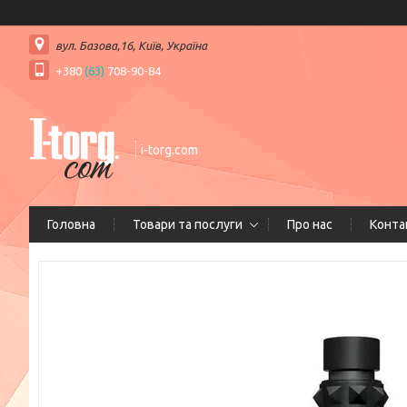
вул. Базова,16, Київ, Україна
+380
(63)
708-90-84
i-torg.com
Головна
Товари та послуги
Про нас
Конта