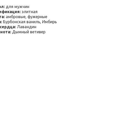
ол:
для мужчин
ификация:
элитная
та:
амбровые, фужерные
:
Бурбонская ваниль, Имбирь
сердца:
Лавандин
нота:
Дымный ветивер