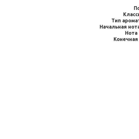
П
Класс
Тип арома
Начальная нота
Нота 
Конечная 