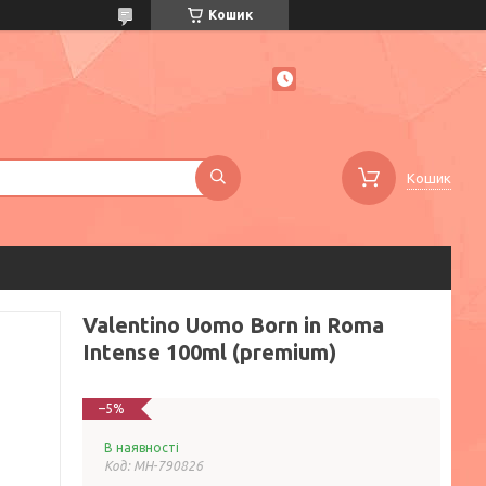
Кошик
Кошик
Valentino Uomo Born in Roma
Intense 100ml (premium)
–5%
В наявності
Код:
MH-790826