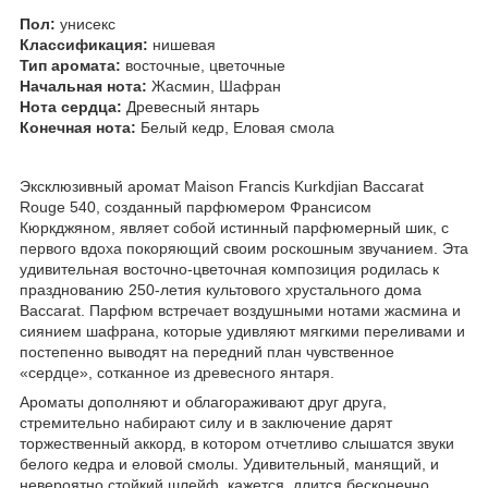
Пол:
унисекс
Классификация:
нишевая
Тип аромата:
восточные, цветочные
Начальная нота:
Жасмин, Шафран
Нота сердца:
Древесный янтарь
Конечная нота:
Белый кедр, Еловая смола
Эксклюзивный аромат Maison Francis Kurkdjian Baccarat
Rouge 540, созданный парфюмером Франсисом
Кюркджяном, являет собой истинный парфюмерный шик, с
первого вдоха покоряющий своим роскошным звучанием. Эта
удивительная восточно-цветочная композиция родилась к
празднованию 250-летия культового хрустального дома
Baccarat. Парфюм встречает воздушными нотами жасмина и
сиянием шафрана, которые удивляют мягкими переливами и
постепенно выводят на передний план чувственное
«сердце», сотканное из древесного янтаря.
Ароматы дополняют и облагораживают друг друга,
стремительно набирают силу и в заключение дарят
торжественный аккорд, в котором отчетливо слышатся звуки
белого кедра и еловой смолы. Удивительный, манящий, и
невероятно стойкий шлейф, кажется, длится бесконечно,