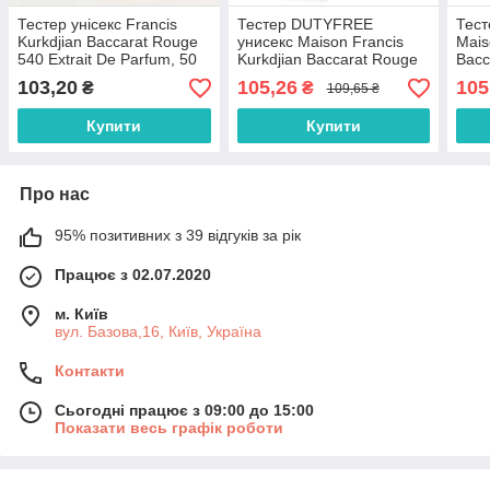
Тестер унісекс Francis
Тестер DUTYFREE
Тест
Kurkdjian Baccarat Rouge
унисекс Maison Francis
Mais
540 Extrait De Parfum, 50
Kurkdjian Baccarat Rouge
Bacc
мл, сумка New
540 Extrait de Parfum, 60
103,20
105,26
105
₴
₴
109,65 ₴
мл.
Купити
Купити
Про нас
95% позитивних з 39 відгуків за рік
Працює з 02.07.2020
м. Київ
вул. Базова,16, Київ, Україна
Контакти
Сьогодні працює з 09:00 до 15:00
Показати весь графік роботи