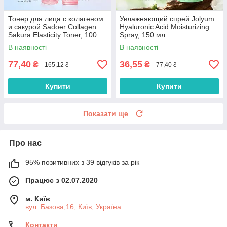
Тонер для лица с колагеном
Увлажняющий спрей Jolyum
и сакурой Sadoer Collagen
Hyaluronic Acid Moisturizing
Sakura Elasticity Toner, 100
Spray, 150 мл.
мл.
В наявності
В наявності
77,40
36,55
₴
₴
165,12 ₴
77,40 ₴
Купити
Купити
Показати ще
Про нас
95% позитивних з 39 відгуків за рік
Працює з 02.07.2020
м. Київ
вул. Базова,16, Київ, Україна
Контакти