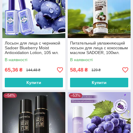
Лосьон для лица с черникой
Питательный увлажняющий
Sadoer Blueberry Moist
лосьон для лица с кокосовым
Antioxidation Lotion, 105 мл.
маслом SADOER, 100мл.
В наявності
В наявності
65,36
58,48
₴
₴
144,48 ₴
129 ₴
Купити
Купити
–54%
–53%