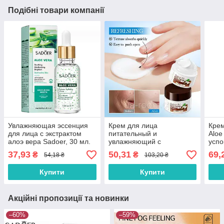
Подібні товари компанії
Увлажняющая эссенция
Крем для лица
Кре
для лица с экстрактом
питательный и
Aloe
алоэ вера Sadoer, 30 мл.
увлажняющий с
усп
кокосовым маслом
увла
37,93
50,31
69,
₴
₴
54,18 ₴
103,20 ₴
SADOER, 50г.
Купити
Купити
Акційні пропозиції та новинки
–60%
–59%