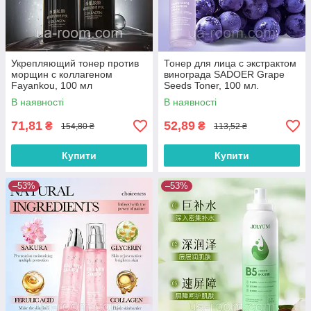
Укрепляющий тонер против
Тонер для лица с экстрактом
морщин с коллагеном
винограда SADOER Grape
Fayankou, 100 мл
Seeds Toner, 100 мл.
В наявності
В наявності
71,81
52,89
₴
₴
154,80 ₴
113,52 ₴
Купити
Купити
–53%
–53%