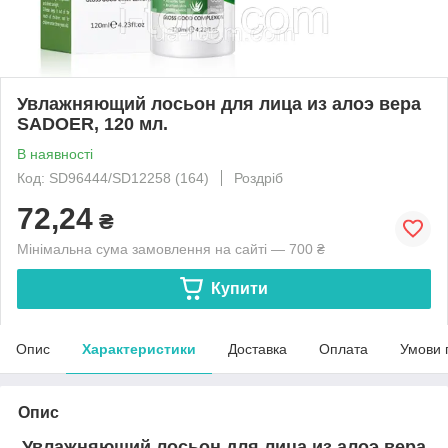
Увлажняющий лосьон для лица из алоэ вера
SADOER, 120 мл.
В наявності
Код: SD96444/SD12258 (164)
Роздріб
72,24
₴
Мінімальна сума замовлення на сайті — 700 ₴
Купити
Опис
Характеристики
Доставка
Оплата
Умови 
Опис
Увлажняющий лосьон для лица из алоэ вера