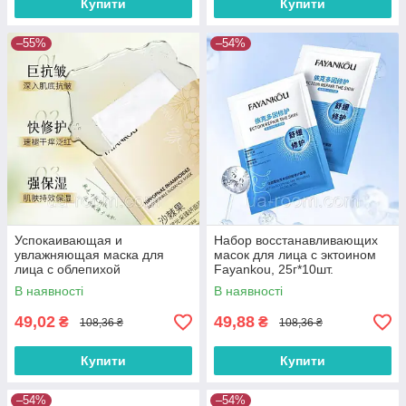
Купити
Купити
–55%
–54%
Успокаивающая и
Набор восстанавливающих
увлажняющая маска для
масок для лица с эктоином
лица с облепихой
Fayankou, 25г*10шт.
FaYanKou,30 мл × 10 шт.
В наявності
В наявності
49,02
49,88
₴
₴
108,36 ₴
108,36 ₴
Купити
Купити
–54%
–54%