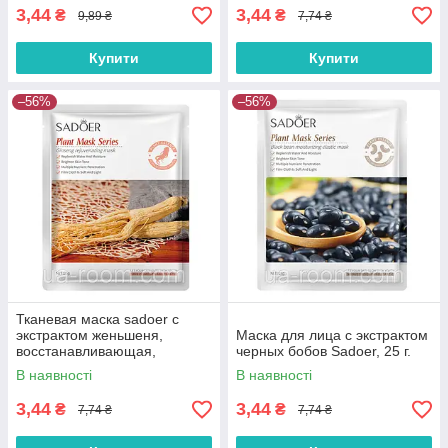
3,44
3,44
₴
₴
9,89 ₴
7,74 ₴
Купити
Купити
–56%
–56%
Тканевая маска sadoer с
экстрактом женьшеня,
Маска для лица с экстрактом
восстанавливающая,
черных бобов Sadoer, 25 г.
тонизирующая, 25 г.
В наявності
В наявності
3,44
3,44
₴
₴
7,74 ₴
7,74 ₴