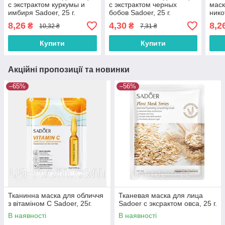
с экстрактом куркумы и
с экстрактом черных
маск
имбиря Sadoer, 25 г.
бобов Sadoer, 25 г.
ник
арбу
8,26
4,30
8,2
₴
₴
10,32 ₴
7,31 ₴
Купити
Купити
Акційні пропозиції та новинки
–65%
–56%
Тканинна маска для обличчя
Тканевая маска для лица
з вітаміном С Sadoer, 25г.
Sadoer с эксрактом овса, 25 г.
В наявності
В наявності