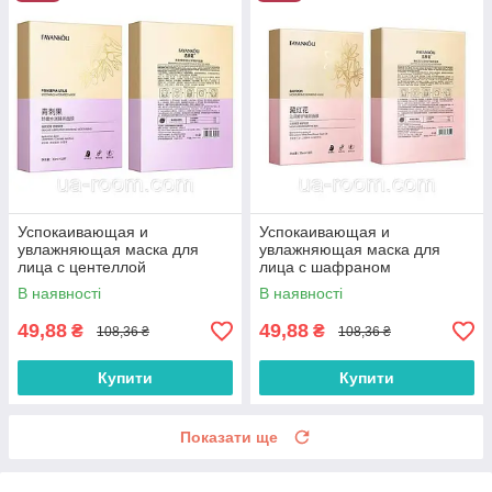
Успокаивающая и
Успокаивающая и
увлажняющая маска для
увлажняющая маска для
лица с центеллой
лица с шафраном
FaYanKou,30 мл × 10 шт.
FaYanKou,30 мл × 10 шт.
В наявності
В наявності
49,88
49,88
₴
₴
108,36 ₴
108,36 ₴
Купити
Купити
Показати ще