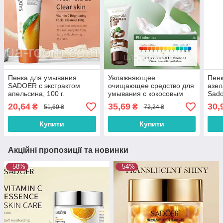
Пенка для умывания
Увлажняющее
Пенк
SADOER с экстрактом
очищающее средство для
азел
апельсина, 100 г.
умывания с кокосовым
Sado
маслом SADOER, 100г.
20,64
35,69
30,
₴
₴
51,60 ₴
72,24 ₴
Купити
Купити
Акційні пропозиції та новинки
–58%
–54%