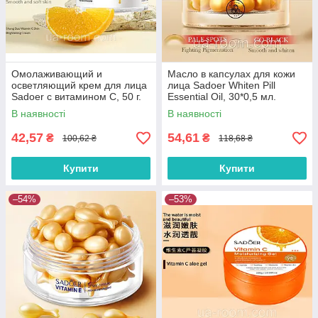
Омолаживающий и
Масло в капсулах для кожи
осветляющий крем для лица
лица Sadoer Whiten Pill
Sadoer с витамином С, 50 г.
Essential Oil, 30*0,5 мл.
В наявності
В наявності
42,57
54,61
₴
₴
100,62 ₴
118,68 ₴
Купити
Купити
–54%
–53%