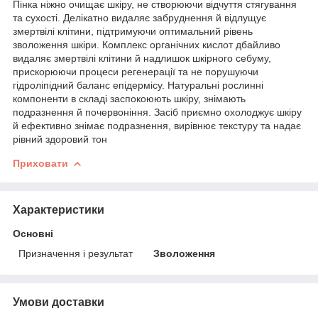
Пінка ніжно очищає шкіру, не створюючи відчуття стягування
та сухості. Делікатно видаляє забруднення й відлущує
змертвілі клітини, підтримуючи оптимальний рівень
зволоження шкіри. Комплекс органічних кислот дбайливо
видаляє змертвілі клітини й надлишок шкірного себуму,
прискорюючи процеси регенерації та не порушуючи
гідроліпідний баланс епідермісу. Натуральні рослинні
компоненти в складі заспокоюють шкіру, знімають
подразнення й почервоніння. Засіб приємно охолоджує шкіру
й ефективно знімає подразнення, вирівнює текстуру та надає
рівний здоровий тон
Приховати
Характеристики
Основні
Призначення і результат
Зволоження
Умови доставки