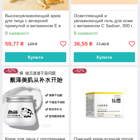
Высокоувлажняющий крем
Осветляющий и
для лица с вечерней
увлажняющий гель для кожи
примулой и витамином Е в
с витамином С Sadoer, 300 г.
капсулах SADOER,
В наявності
В наявності
0,34г*30шт.
59,77
36,55
₴
₴
129 ₴
77,40 ₴
Купити
Купити
–52%
–52%
Крем для лица с протеинами
Очисний крем-есенція проти