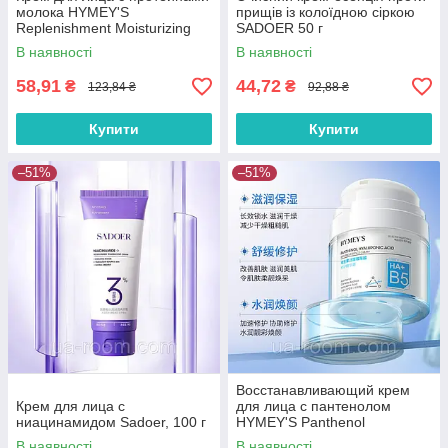
молока HYMEY'S
прищів із колоїдною сіркою
Replenishment Moisturizing
SADOER 50 г
Milk Cream, 80 г.
В наявності
В наявності
58,91
44,72
₴
₴
123,84 ₴
92,88 ₴
Купити
Купити
–51%
–51%
Восстанавливающий крем
Крем для лица с
для лица с пантенолом
ниацинамидом Sadoer, 100 г
HYMEY'S Panthenol
Hyaluronic Acid Repairing
В наявності
В наявності