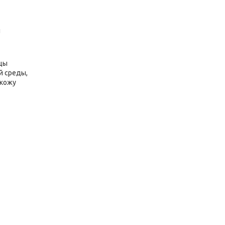
и
бцы
й среды,
 кожу