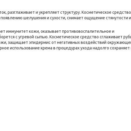
ток, разглаживает и укрепляет структуру. Косметическое средство
 появлению шелушения и сухости, снимает ощущение стянутости 
шает иммунитет кожи, оказывает противовоспалительное и
орется с угревой сыпью. Косметическое средство сглаживает ру
 кожи, защищает эпидермис от негативных воздействий окружающе
рное использование крема в процедурах ухода надолго сохраняет