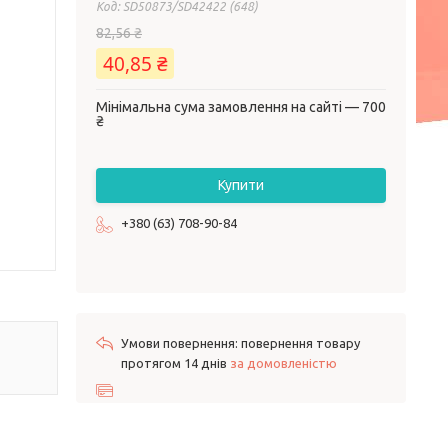
Код:
SD50873/SD42422 (648)
82,56 ₴
40,85 ₴
Мінімальна сума замовлення на сайті — 700
₴
Купити
+380 (63) 708-90-84
повернення товару
протягом 14 днів
за домовленістю