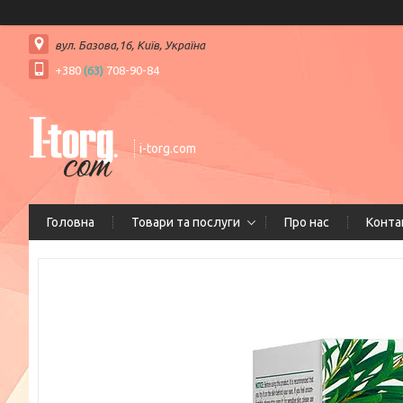
вул. Базова,16, Київ, Україна
+380
(63)
708-90-84
i-torg.com
Головна
Товари та послуги
Про нас
Конта