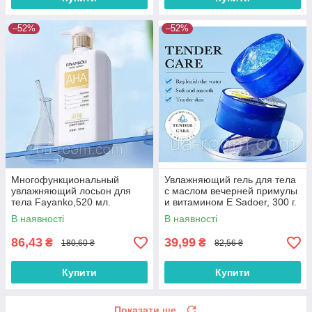
–52%
–52%
Многофункциональный
Увлажняющий гель для тела
увлажняющий лосьон для
с маслом вечерней примулы
тела Fayanko,520 мл.
и витамином Е Sadoer, 300 г.
В наявності
В наявності
86,43
39,99
₴
₴
180,60 ₴
82,56 ₴
Купити
Купити
Показати ще