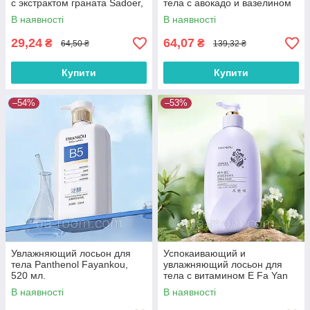
с экстрактом граната Sadoer,
тела с авокадо и вазелином
300 г.
FAYANKOU, 380 мл.
В наявності
В наявності
29,24
64,07
₴
₴
64,50 ₴
139,32 ₴
Купити
Купити
–54%
–53%
Увлажняющий лосьон для
Успокаивающий и
тела Panthenol Fayankou,
увлажняющий лосьон для
520 мл.
тела с витамином Е Fa Yan
Kou ,500мл.
В наявності
В наявності