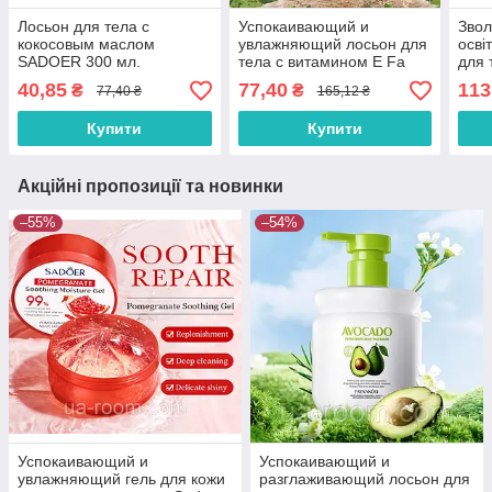
Лосьон для тела с
Успокаивающий и
Звол
кокосовым маслом
увлажняющий лосьон для
осві
SADOER 300 мл.
тела с витамином Е Fa
для 
Yan Kou ,500мл.
перс
40,85
77,40
113
₴
₴
77,40 ₴
165,12 ₴
Купити
Купити
Акційні пропозиції та новинки
–55%
–54%
Успокаивающий и
Успокаивающий и
увлажняющий гель для кожи
разглаживающий лосьон для