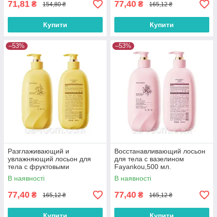
71,81
77,40
₴
₴
154,80 ₴
165,12 ₴
Купити
Купити
–53%
–53%
Разглаживающий и
Восстанавливающий лосьон
увлажняющий лосьон для
для тела с вазелином
тела с фруктовыми
Fayankou,500 мл.
кислотами Fayankou, 500 мл.
В наявності
В наявності
77,40
77,40
₴
₴
165,12 ₴
165,12 ₴
Купити
Купити