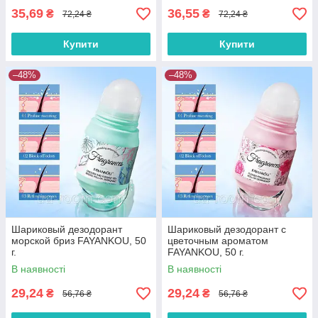
35,69
36,55
₴
₴
72,24 ₴
72,24 ₴
Купити
Купити
–48%
–48%
Шариковый дезодорант
Шариковый дезодорант с
морской бриз FAYANKOU, 50
цветочным ароматом
г.
FAYANKOU, 50 г.
В наявності
В наявності
29,24
29,24
₴
₴
56,76 ₴
56,76 ₴