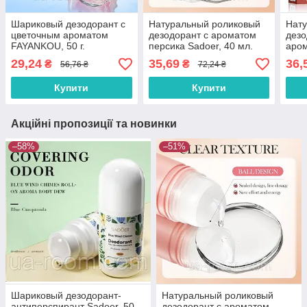
Шариковый дезодорант с
Натуральный роликовый
Нат
цветочным ароматом
дезодорант с ароматом
дезо
FAYANKOU, 50 г.
персика Sadoer, 40 мл.
аром
29,24
35,69
36,
₴
₴
56,76 ₴
72,24 ₴
Купити
Купити
Акційні пропозиції та новинки
–58%
–51%
Шариковый дезодорант-
Натуральный роликовый
антиперспирант Sadoer, 50
дезодорант с ароматом