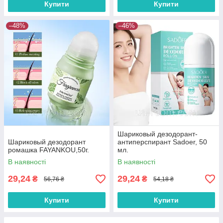
Купити
Купити
–48%
–46%
Шариковый дезодорант-
Шариковый дезодорант
антиперспирант Sadoer, 50
ромашка FAYANKOU,50г.
мл.
В наявності
В наявності
29,24
29,24
₴
₴
56,76 ₴
54,18 ₴
Купити
Купити