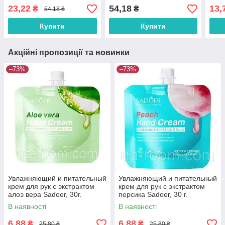
Nicotinamide Hand Cream,
23,22
54,18
13,
₴
₴
54,18 ₴
60 г.
Купити
Купити
Акційні пропозиції та новинки
–73%
–73%
Увлажняющий и питательный
Увлажняющий и питательный
крем для рук с экстрактом
крем для рук с экстрактом
алоэ вера Sadoer, 30г.
персика Sadoer, 30 г.
В наявності
В наявності
6,88
6,88
₴
₴
25,80 ₴
25,80 ₴