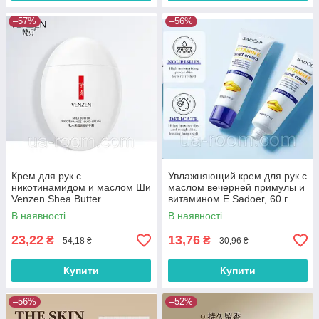
–57%
–56%
Крем для рук с
Увлажняющий крем для рук с
никотинамидом и маслом Ши
маслом вечерней примулы и
Venzen Shea Butter
витамином Е Sadoer, 60 г.
Nicotinamide Hand Cream, 60
В наявності
В наявності
г.
23,22
13,76
₴
₴
54,18 ₴
30,96 ₴
Купити
Купити
–56%
–52%