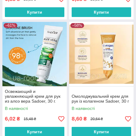
Купити
Купити
–61%
–58%
Освежающий и
увлажняющий крем для рук
Омолоджувальний крем для
из алоэ вера Sadoer, 30 г.
рук із колагеном Sadoer, 30 г
В наявності
В наявності
6,02
8,60
₴
₴
15,48 ₴
20,64 ₴
Купити
Купити