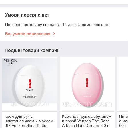
Умови повернення
Повернення товару впродовж 14 днів за домовленістю
Всі умови повернення
Подібні товари компанії
Крем для рук с
Крем для рук с арбутином
Пита
никотинамидом и маслом
и розой Venzen The Rose
с ма
Ши Venzen Shea Butter
Arbutin Hand Cream, 60 г.
60 г.