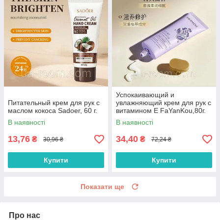
Успокаивающий и
Питательный крем для рук с
увлажняющий крем для рук с
маслом кокоса Sadoer, 60 г.
витамином Е FaYanKou,80г.
В наявності
В наявності
13,76
34,40
₴
₴
30,96 ₴
72,24 ₴
Купити
Купити
Показати ще
Про нас