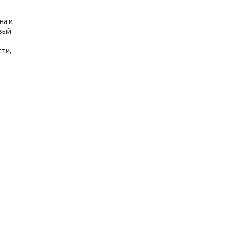
на и
вый
е
ти,