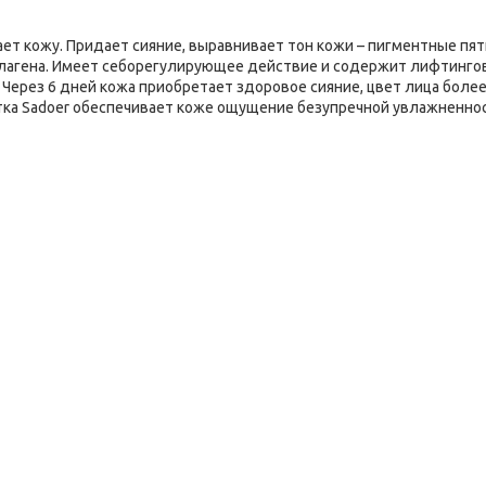
ет кожу. Придает сияние, выравнивает тон кожи – пигментные пят
ллагена. Имеет себорегулирующее действие и содержит лифтинго
. Через 6 дней кожа приобретает здоровое сияние, цвет лица боле
тка Sadoer обеспечивает коже ощущение безупречной увлажненнос