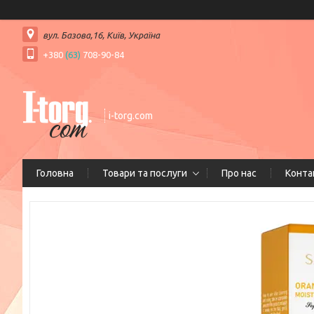
вул. Базова,16, Київ, Україна
+380
(63)
708-90-84
i-torg.com
Головна
Товари та послуги
Про нас
Конта