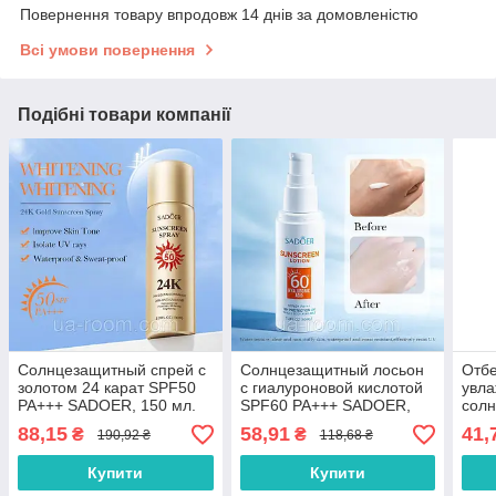
Повернення товару впродовж 14 днів за домовленістю
Всі умови повернення
Подібні товари компанії
Солнцезащитный спрей с
Солнцезащитный лосьон
Отб
золотом 24 карат SPF50
с гиалуроновой кислотой
увл
PA+++ SADOER, 150 мл.
SPF60 PA+++ SADOER,
сол
50мл.
SPF
88,15
58,91
41,
₴
₴
190,92 ₴
118,68 ₴
40г.
Купити
Купити