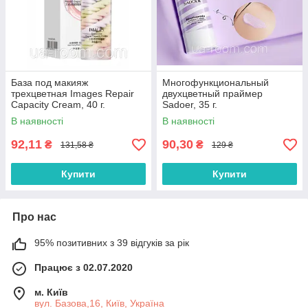
База под макияж
Многофункциональный
трехцветная Images Repair
двухцветный праймер
Capacity Cream, 40 г.
Sadoer, 35 г.
В наявності
В наявності
92,11
90,30
₴
₴
131,58 ₴
129 ₴
Купити
Купити
Про нас
95% позитивних з 39 відгуків за рік
Працює з 02.07.2020
м. Київ
вул. Базова,16, Київ, Україна