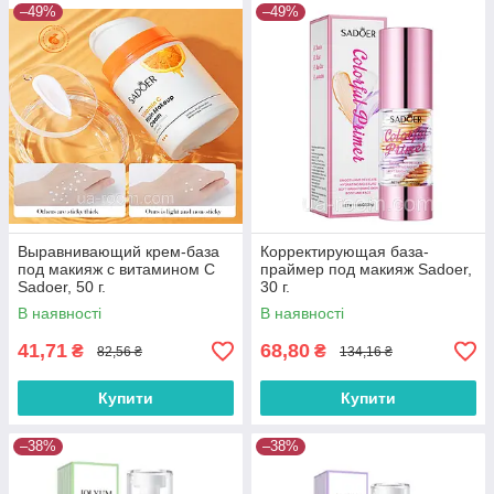
–49%
–49%
Выравнивающий крем-база
Корректирующая база-
под макияж с витамином С
праймер под макияж Sadoer,
Sadoer, 50 г.
30 г.
В наявності
В наявності
41,71
68,80
₴
₴
82,56 ₴
134,16 ₴
Купити
Купити
–38%
–38%