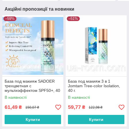
Акційні пропозиції та новинки
–59%
–51%
База под макияж SADOER
База под макияж 3 в 1
трехцветная с
Jomtam Tree-color Isolation,
мультиэффектом SPF50+, 40
40 г.
г.
В наявності
В наявності
61,49
59,77
₴
₴
150,07 ₴
122,98 ₴
Купити
Купити