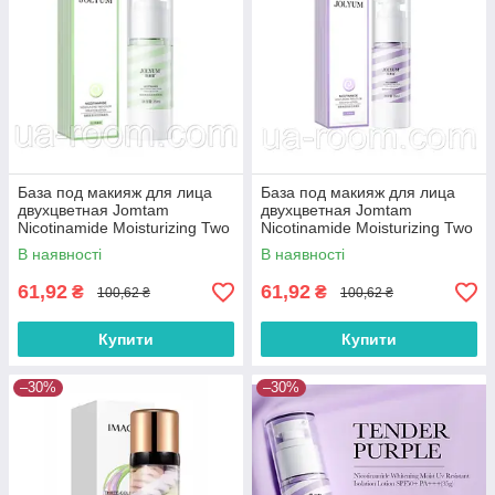
База под макияж для лица
База под макияж для лица
двухцветная Jomtam
двухцветная Jomtam
Nicotinamide Moisturizing Two
Nicotinamide Moisturizing Two
Color Isolation Lotion, 35 мл.
Color Isolation Lotion, 35 мл.
В наявності
В наявності
61,92
61,92
₴
₴
100,62 ₴
100,62 ₴
Купити
Купити
–30%
–30%