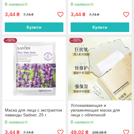
тонизирующая, 25 г.
В наявності
В наявності
3,44
3,44
₴
₴
7,74 ₴
7,74 ₴
Купити
Купити
–56%
–55%
Успокаивающая и
Маска для лица с экстрактом
увлажняющая маска для
лаванды Sadoer, 25 г.
лица с облепихой
FaYanKou,30 мл × 10 шт.
В наявності
В наявності
3,44
49,02
₴
₴
7,74 ₴
108,36 ₴