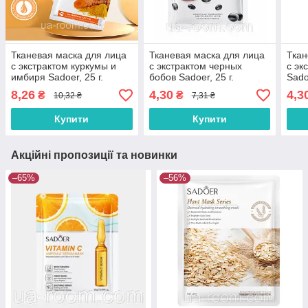
Тканевая маска для лица
Тканевая маска для лица
Ткан
с экстрактом куркумы и
с экстрактом черных
с эк
имбиря Sadoer, 25 г.
бобов Sadoer, 25 г.
Sado
8,26
4,30
4,3
₴
₴
10,32 ₴
7,31 ₴
Купити
Купити
Акційні пропозиції та новинки
–65%
–56%