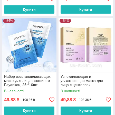
Купити
Купити
–54%
–54%
Набор восстанавливающих
Успокаивающая и
масок для лица с эктоином
увлажняющая маска для
Fayankou, 25г*10шт.
лица с центеллой
FaYanKou,30 мл × 10 шт.
В наявності
В наявності
49,88
49,88
₴
₴
108,36 ₴
108,36 ₴
Купити
Купити