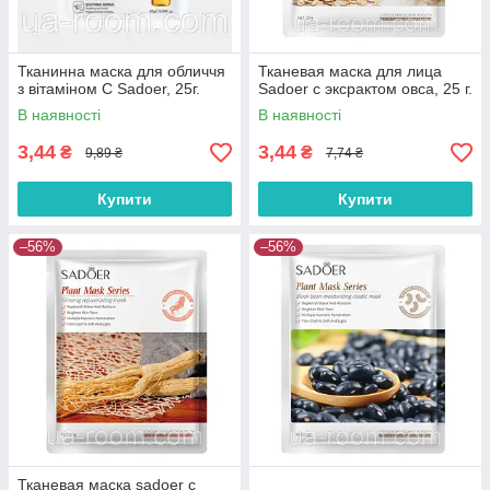
Тканинна маска для обличчя
Тканевая маска для лица
з вітаміном С Sadoer, 25г.
Sadoer с эксрактом овса, 25 г.
В наявності
В наявності
3,44
3,44
₴
₴
9,89 ₴
7,74 ₴
Купити
Купити
–56%
–56%
Тканевая маска sadoer с