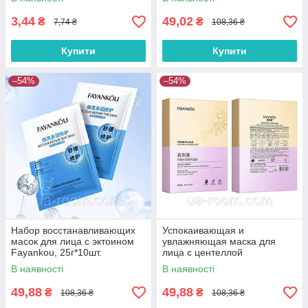
3,44
49,02
₴
₴
7,74 ₴
108,36 ₴
Купити
Купити
–54%
–54%
Набор восстанавливающих
Успокаивающая и
масок для лица с эктоином
увлажняющая маска для
Fayankou, 25г*10шт.
лица с центеллой
FaYanKou,30 мл × 10 шт.
В наявності
В наявності
49,88
49,88
₴
₴
108,36 ₴
108,36 ₴