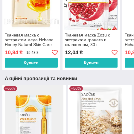
Тканевая маска с
Тканевая маска Zozu с
Ткан
экстрактом меда Hchana
экстрактом граната и
экст
Honey Natural Skin Care
коллагеном, 30 г.
Hcha
Mask
Mois
10,84
12,04
10,
₴
₴
15,48 ₴
Купити
Купити
Акційні пропозиції та новинки
–65%
–56%