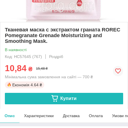
Тканевая маска с экстрактом граната ROREC
Pomegranate Grenade Moisturizing and
Smoothing Mask.
В наявності
Код: HC57645 (767)
Роздріб
10,84
₴
15,48 ₴
Мінімальна сума замовлення на сайті — 700 ₴
Економія
4.64 ₴
Купити
Опис
Характеристики
Доставка
Оплата
Умови п