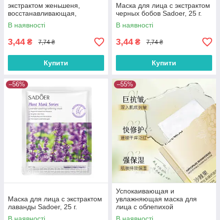
экстрактом женьшеня,
Маска для лица с экстрактом
восстанавливающая,
черных бобов Sadoer, 25 г.
тонизирующая, 25 г.
В наявності
В наявності
3,44
3,44
₴
₴
7,74 ₴
7,74 ₴
Купити
Купити
–56%
–55%
Успокаивающая и
Маска для лица с экстрактом
увлажняющая маска для
лаванды Sadoer, 25 г.
лица с облепихой
FaYanKou,30 мл × 10 шт.
В наявності
В наявності