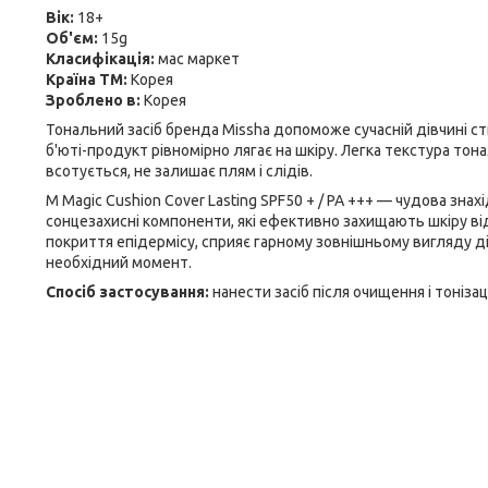
Вік:
18+
Об'єм:
15g
Класифікація:
мас маркет
Країна ТМ:
Корея
Зроблено в:
Корея
Тональний засіб бренда Missha допоможе сучасній дівчині 
б'юті-продукт рівномірно лягає на шкіру. Легка текстура то
всотується, не залишає плям і слідів.
M Magic Cushion Cover Lasting SPF50 + / PA +++ — чудова зна
сонцезахисні компоненти, які ефективно захищають шкіру від
покриття епідермісу, сприяє гарному зовнішньому вигляду д
необхідний момент.
Спосіб застосування:
нанести засіб після очищення і тонізаці