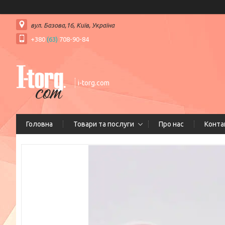
вул. Базова,16, Київ, Україна
+380
(63)
708-90-84
i-torg.com
Головна
Товари та послуги
Про нас
Конта