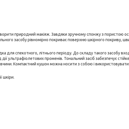
створити природний макіяж. Завдяки зручному спонжу з пористою о
нального засобу рівномірно покриває поверхню шкірного покриву, ш
хідка для спекотного, літнього періоду. До складу такого засобу вх
 дії ультрафіолетових променів. Тональний засіб забезпечує стійк
івчини. Компактний кушон можна носити з собою і використовувати
ї шкіри.