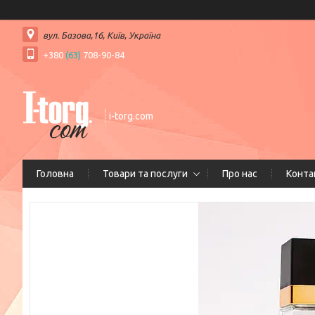
вул. Базова,16, Київ, Україна
+380
(63)
708-90-84
i-torg.com
Головна
Товари та послуги
Про нас
Конта