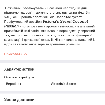
Поживний і зволожувальний лосьйон необхідний для
підтримки здоров'я і доглянутого вигляду шкіри тіла. Він
зміцнює її, робить еластичнішою, запобігає сухості.
Victoria's Secret Coconut
Парфумований лосьйон
Passion
-
початкова нота аромату втілюється в апетитній і
привабливій ноті ванілі, яка плавно переходить у виразний
тандем тропічного кокоса, що є домінатом парфумерної
композиції, і делікатної конвалії. Ніжний шлейф витканий із
відтінків свіжого алое вера та трепетної ромашки.
Приховати
Характеристики
Основні атрибути
Виробник
Victoria's Secret
Умови доставки