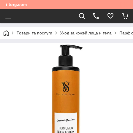
i-torg.com
Товари та послуги
Уход за кожей лица и тела
Парфюм