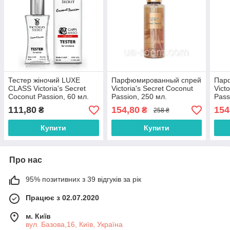
Тестер жіночий LUXE
Парфюмированный спрей
Пар
CLASS Victoria's Secret
Victoria's Secret Coconut
Vict
Coconut Passion, 60 мл.
Passion, 250 мл.
Pass
111,80
154,80
154
₴
₴
258 ₴
Купити
Купити
Про нас
95% позитивних з 39 відгуків за рік
Працює з 02.07.2020
м. Київ
вул. Базова,16, Київ, Україна