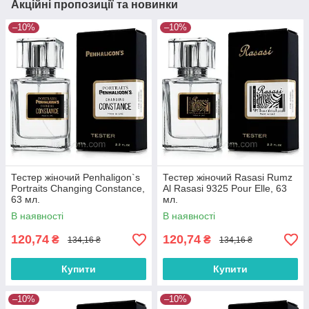
Акційні пропозиції та новинки
–10%
–10%
Тестер жіночий Penhaligon`s
Тестер жіночий Rasasi Rumz
Portraits Changing Constance,
Al Rasasi 9325 Pour Elle, 63
63 мл.
мл.
В наявності
В наявності
120,74
120,74
₴
₴
134,16 ₴
134,16 ₴
Купити
Купити
–10%
–10%