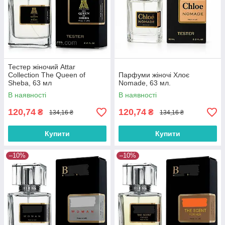
Тестер жіночий Attar
Collection The Queen of
Парфуми жіночі Хлоє
Sheba, 63 мл
Nomade, 63 мл.
В наявності
В наявності
120,74
120,74
₴
₴
134,16 ₴
134,16 ₴
Купити
Купити
–10%
–10%