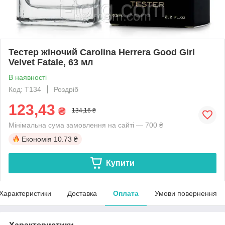
Тестер жіночий Carolina Herrera Good Girl
Velvet Fatale, 63 мл
В наявності
Код: T134
Роздріб
123,43
₴
134,16 ₴
Мінімальна сума замовлення на сайті — 700 ₴
Економія
10.73 ₴
Купити
Характеристики
Доставка
Оплата
Умови повернення