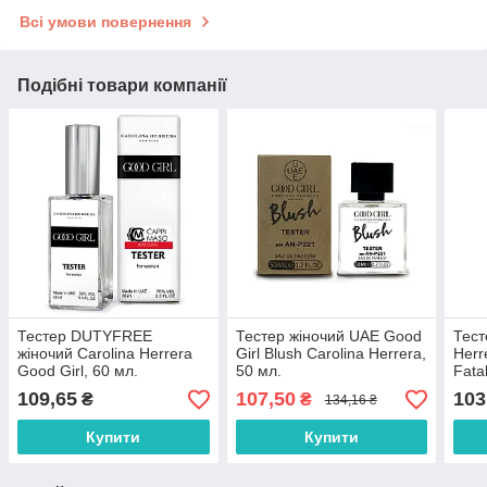
Всі умови повернення
Подібні товари компанії
Тестер DUTYFREE
Тестер жіночий UAE Good
Тест
жіночий Carolina Herrera
Girl Blush Carolina Herrera,
Herr
Good Girl, 60 мл.
50 мл.
Fata
109,65
107,50
103
₴
₴
134,16 ₴
Купити
Купити