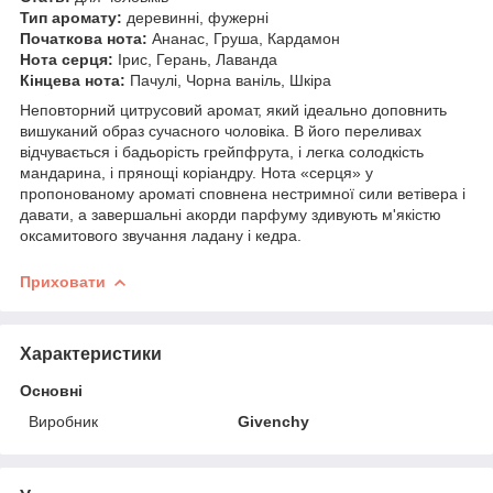
Тип аромату:
деревинні, фужерні
Початкова нота:
Ананас, Груша, Кардамон
Нота серця:
Ірис, Герань, Лаванда
Кінцева нота:
Пачулі, Чорна ваніль, Шкіра
Неповторний цитрусовий аромат, який ідеально доповнить
вишуканий образ сучасного чоловіка. В його переливах
відчувається і бадьорість грейпфрута, і легка солодкість
мандарина, і прянощі коріандру. Нота «серця» у
пропонованому ароматі сповнена нестримної сили ветівера і
давати, а завершальні акорди парфуму здивують м'якістю
оксамитового звучання ладану і кедра.
Приховати
Характеристики
Основні
Виробник
Givenchy