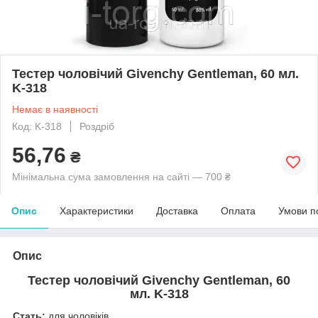
Тестер чоловічий Givenchy Gentleman, 60 мл.
K-318
Немає в наявності
Код: K-318
Роздріб
56,76
₴
Мінімальна сума замовлення на сайті — 700 ₴
Опис
Характеристики
Доставка
Оплата
Умови п
Опис
Тестер
чоловічий Givenchy Gentleman, 60
мл.
K-318
Стать:
для чоловіків