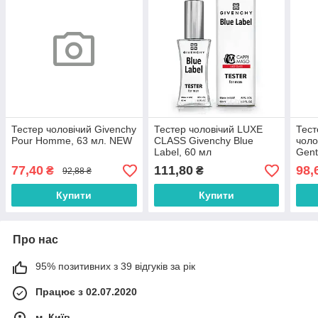
Тестер чоловічий Givenchy
Тестер чоловічий LUXE
Тес
Pour Homme, 63 мл. NEW
CLASS Givenchy Blue
чоло
Label, 60 мл
Gent
77,40
111,80
98,
₴
₴
92,88 ₴
Купити
Купити
Про нас
95% позитивних з 39 відгуків за рік
Працює з 02.07.2020
м. Київ