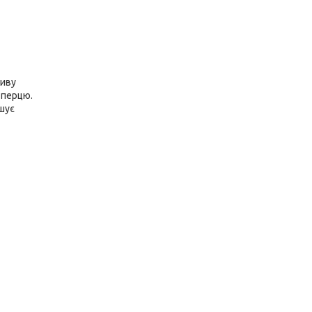
ливу
 перцю.
ршує