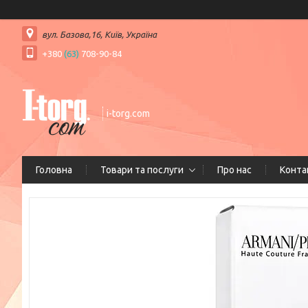
вул. Базова,16, Київ, Україна
+380
(63)
708-90-84
i-torg.com
Головна
Товари та послуги
Про нас
Конта