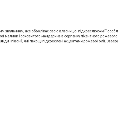
им звучанням, яке обволікає свою власницю, підкреслюючи її особ
ої малини і соковитого мандарина в серпанку пікантного рожевого
ди і півонії, чиї пахощі підкреслені акцентами рожевої олії. Заве