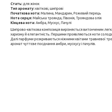
Стать:
для жінок
Тип аромату:
квіткові, шипрові
Початкова нота:
Малина, Мандарин, Рожевий перець
Нота серця:
Майська троянда, Півонія, Трояндова олія
Кінцева нота:
Амбра, Мускус, Пачулі
Шипрово-квіткова композиція вирізняється витонченим легк
харизму й елегантність. Першими проявляються ноти солодк
Далі парфуми розкриваються ніжними квітами травневої троян
аромат чуттєве поєднання амбри, мускусу і пачулів.