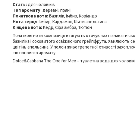
Стать:
для чоловіків
Тип аромату:
деревні, пряні
Початкова нота:
Базилік, Імбир, Коріандр
Нота серця:
Імбир, Кардамон, Квіти апельсина
Кінцева нота:
Кедр, Сіра амбра, Тютюн
Початкові ноти композиції втягують оточуючих пізнавати св
базиліка і соковитого освіжаючого грейпфрута. Хвилюють сер
цвітінь апельсина. У полон животрепетної хтивості захоплює
тютюнового аромату.
Dolce&Gabbana The One for Men – туалетна вода для чоловіків