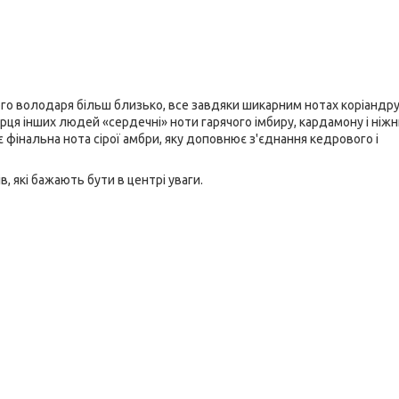
ого володаря більш близько, все завдяки шикарним нотах коріандру
ця інших людей «сердечні» ноти гарячого імбиру, кардамону і ніжн
 фінальна нота сірої амбри, яку доповнює з'єднання кедрового і
, які бажають бути в центрі уваги.