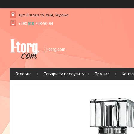
вул. Базова,16, Київ, Україна
+380
(63)
708-90-84
i-torg.com
Головна
Товари та послуги
Про нас
Конта