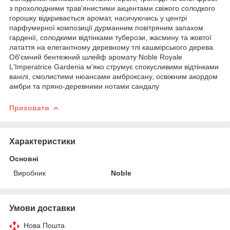
з прохолодними трав'янистими акцентами свіжого солодкого
горошку відкривається аромат, насичуючись у центрі
парфумерної композиції дурманним повітряним запахом
гарденії, солодкими відтінками туберози, жасмину та жовтої
латаття на елегантному деревному тлі кашмірського дерева.
Об'ємний бентежний шлейф аромату Noble Royale
L'Imperatrice Gardenia м'яко струмує спокусливими відтінками
ванілі, смолистими нюансами амброксану, освіжним акордом
амбри та пряно-деревними нотами сандалу
Приховати
Характеристики
Основні
Виробник
Noble
Умови доставки
Нова Пошта