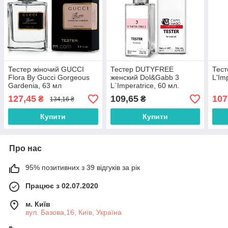
Тестер жіночий GUCCI
Тестер DUTYFREE
Тест
Flora By Gucci Gorgeous
женский Dol&Gabb 3
L'Im
Gardenia, 63 мл
L`Imperatrice, 60 мл.
127,45
109,65
107
₴
₴
134,16 ₴
Купити
Купити
Про нас
95% позитивних з 39 відгуків за рік
Працює з 02.07.2020
м. Київ
вул. Базова,16, Київ, Україна