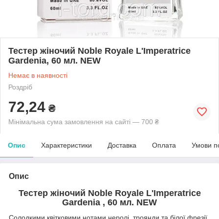
Тестер жіночий Noble Royale L'Imperatrice
Gardenia, 60 мл. NEW
Немає в наявності
Роздріб
72,24
₴
Мінімальна сума замовлення на сайті — 700 ₴
Опис
Характеристики
Доставка
Оплата
Умови п
Опис
Тестер жіночий Noble Royale L'Imperatrice
Gardenia
, 60 мл. NEW
Солодкими квітковими нотами неролі, троянди та білої фрезії