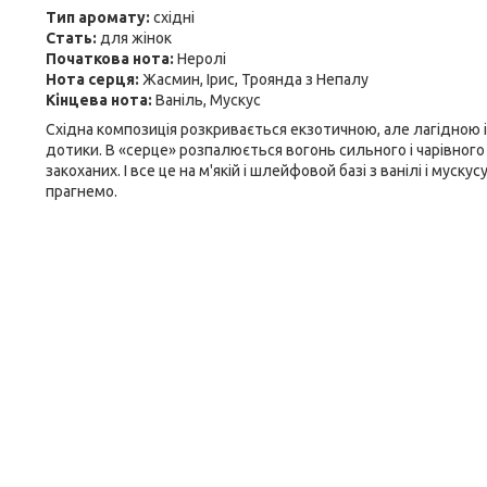
Тип аромату:
східні
Стать:
для жінок
Початкова нота:
Неролі
Нота серця:
Жасмин, Ірис, Троянда з Непалу
Кінцева нота:
Ваніль, Мускус
Східна композиція розкривається екзотичною, але лагідною і 
дотики. В «серце» розпалюється вогонь сильного і чарівног
закоханих. І все це на м'якій і шлейфовой базі з ванілі і муск
прагнемо.