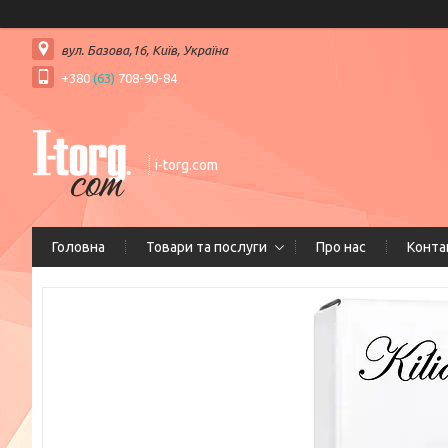
вул. Базова,16, Київ, Україна
+380
(63)
708-90-84
i-torg.com
Головна
Товари та послуги
Про нас
Конта