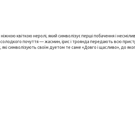
ніжною квіткою неролі, який символізує перші побачення і несмілив
о солодкого почуття — жасмин, ірис і троянда передають всю прис
усу, які символізують своїм дуетом те саме «Довго і щасливо», до яког