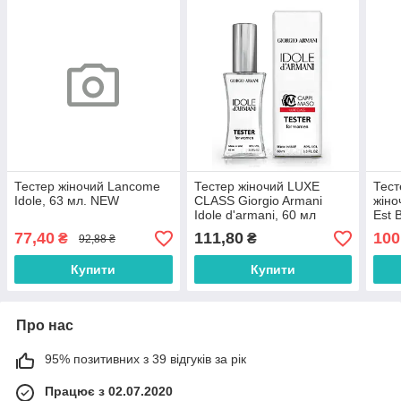
Тестер жіночий Lancome
Тестер жіночий LUXE
Тес
Idole, 63 мл. NEW
CLASS Giorgio Armani
жіно
Idole d'armani, 60 мл
Est 
77,40
111,80
100
₴
₴
92,88 ₴
Купити
Купити
Про нас
95% позитивних з 39 відгуків за рік
Працює з 02.07.2020