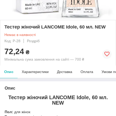
Тестер жіночий LANCOME Idole, 60 мл. NEW
Немає в наявності
Код: P-28
Роздріб
72,24
₴
Мінімальна сума замовлення на сайті — 700 ₴
Опис
Характеристики
Доставка
Оплата
Умови п
Опис
Тестер жіночий LANCOME Idole, 60 мл.
NEW
Пол:
для жінок