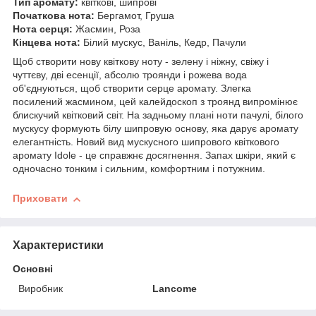
Тип аромату:
квіткові, шипрові
Початкова нота:
Бергамот, Груша
Нота серця:
Жасмин, Роза
Кінцева нота:
Білий мускус, Ваніль, Кедр, Пачули
Щоб створити нову квіткову ноту - зелену і ніжну, свіжу і
чуттєву, дві есенції, абсолю троянди і рожева вода
об'єднуються, щоб створити серце аромату. Злегка
посилений жасмином, цей калейдоскоп з троянд випромінює
блискучий квітковий світ. На задньому плані ноти пачулі, білого
мускусу формують білу шипровую основу, яка дарує аромату
елегантність. Новий вид мускусного шипрового квіткового
аромату Idole - це справжнє досягнення. Запах шкіри, який є
одночасно тонким і сильним, комфортним і потужним.
Приховати
Характеристики
Основні
Виробник
Lancome