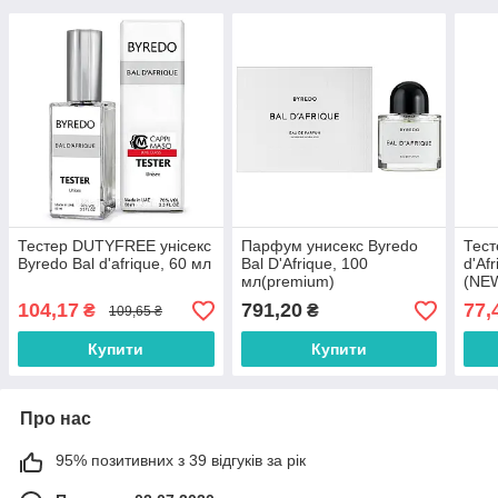
Тестер DUTYFREE унісекс
Парфум унисекс Byredo
Тест
Byredo Bal d'afrique, 60 мл
Bal D'Afrique, 100
d'Af
мл(premium)
(NE
104,17
791,20
77,
₴
₴
109,65 ₴
Купити
Купити
Про нас
95% позитивних з 39 відгуків за рік