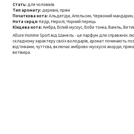
Стать:
для чоловіків
Тип аромату:
деревні, пряні
Початкова нота:
Альдегіди, Апельсин, Червоний мандарин,
Нота серця:
Кедр, Неролі, Чорний перець
Кінцева нота:
Амбра, Білий мускус, Боби тонка, Ваніль, Вет
Allure Homme Sport від Шанель - це парфум для справжніх лю
складному характеру своїх володарів, аромат починають поз
відтінками, чуттєва, включає амброво-мускусні акорди, пряна
ветівера.