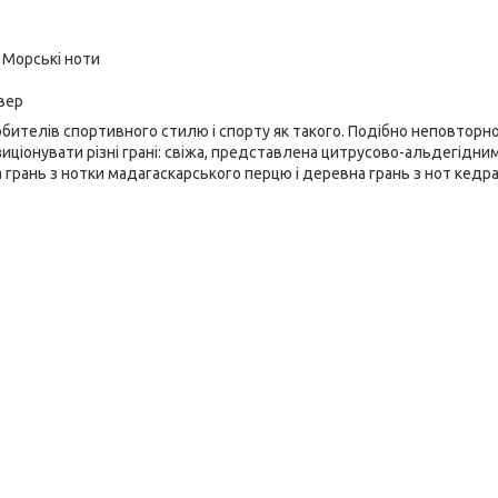
 Морські ноти
ивер
бителів спортивного стилю і спорту як такого. Подібно неповторно
иціонувати різні грані: свіжа, представлена цитрусово-альдегідни
 грань з нотки мадагаскарського перцю і деревна грань з нот кедра