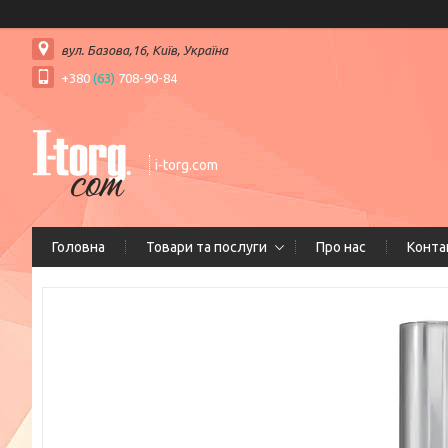
вул. Базова,16, Київ, Україна
+380
(63)
708-90-84
i-torg.com
Головна
Товари та послуги
Про нас
Конта