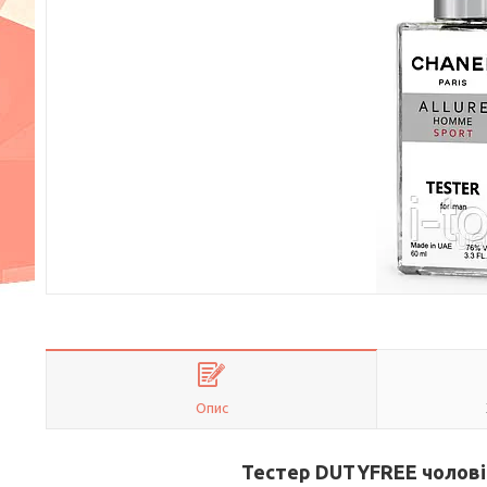
Опис
Тестер DUTYFREE чоловіч