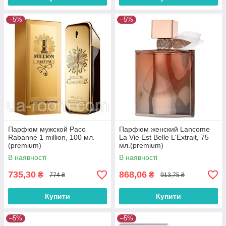
–5%
–5%
Парфюм мужской Paco
Парфюм женский Lancome
Rabanne 1 million, 100 мл.
La Vie Est Belle L'Extrait, 75
(premium)
мл.(premium)
В наявності
В наявності
735,30
868,06
₴
₴
774 ₴
913,75 ₴
Купити
Купити
–5%
–5%