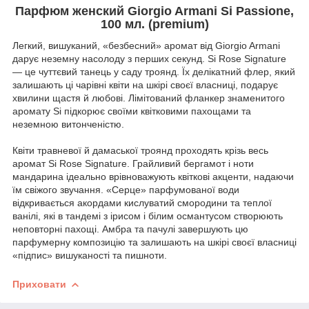
Парфюм женский Giorgio Armani Si Passione,
100 мл. (premium)
Легкий, вишуканий, «безбесний» аромат від Giorgio Armani
дарує неземну насолоду з перших секунд. Si Rose Signature
— це чуттєвий танець у саду троянд. Їх делікатний флер, який
залишають ці чарівні квіти на шкірі своєї власниці, подарує
хвилини щастя й любові. Лімітований фланкер знаменитого
аромату Si підкорює своїми квітковими пахощами та
неземною витонченістю.
Квіти травневої й дамаської троянд проходять крізь весь
аромат Si Rose Signature. Грайливий бергамот і ноти
мандарина ідеально врівноважують квіткові акценти, надаючи
їм свіжого звучання. «Серце» парфумованої води
відкривається акордами кислуватий смородини та теплої
ванілі, які в тандемі з ірисом і білим османтусом створюють
неповторні пахощі. Амбра та пачулі завершують цю
парфумерну композицію та залишають на шкірі своєї власниці
«підпис» вишуканості та пишноти.
Приховати