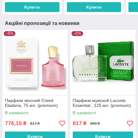
Купити
Купити
Акційні пропозиції та новинки
–5%
–5%
Парфюм жіночий Creed
Парфюм мужской Lacoste
Eladaria, 75 мл. (premium)
Essential , 125 мл. (premium)
В наявності
В наявності
776,15
817
₴
₴
817 ₴
860 ₴
Купити
Купити