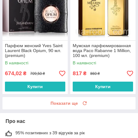
Парфюм женский Yves Saint
Мужская парфюмированная
Laurent Black Opium, 90 мл.
вода Paco Rabanne 1 Million,
(premium)
100 мл. (premium)
В наявності
В наявності
674,02
817
₴
₴
709,50 ₴
860 ₴
Купити
Купити
Показати ще
Про нас
95% позитивних з 39 відгуків за рік