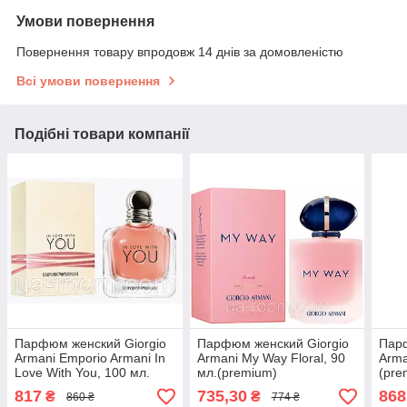
Умови повернення
Повернення товару впродовж 14 днів за домовленістю
Всі умови повернення
Подібні товари компанії
Парфюм женский Giorgio
Парфюм женский Giorgio
Парф
Armani Emporio Armani In
Armani My Way Floral, 90
Arma
Love With You, 100 мл.
мл.(premium)
(pre
(premium)
817
735,30
868
₴
₴
860 ₴
774 ₴