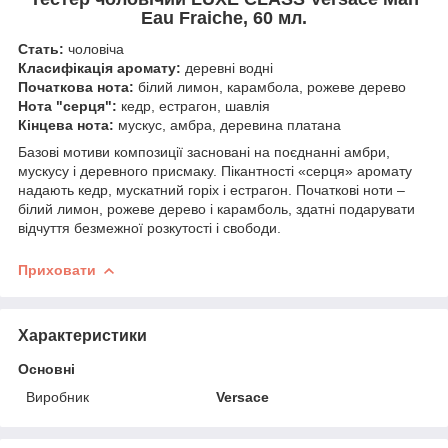
Eau Fraiche, 60 мл.
Стать:
чоловіча
Класифікація аромату:
деревні водні
Початкова нота:
білий лимон, карамбола, рожеве дерево
Нота "серця":
кедр, естрагон, шавлія
Кінцева нота:
мускус, амбра, деревина платана
Базові мотиви композиції засновані на поєднанні амбри,
мускусу і деревного присмаку. Пікантності «серця» аромату
надають кедр, мускатний горіх і естрагон. Початкові ноти –
білий лимон, рожеве дерево і карамболь, здатні подарувати
відчуття безмежної розкутості і свободи.
Приховати
Характеристики
Основні
Виробник
Versace