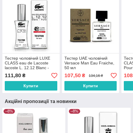
Тестер чоловічий LUXE
Тестер UAE чоловічий
Тест
CLASS eau de Lacoste
Versace Man Eau Fraiche,
CLAS
lacoste L. 12.12 Blanc -
50 мл
Pour
Pure, 60 мл
111,80
107,50
108
₴
₴
134,16 ₴
Купити
Купити
Акційні пропозиції та новинки
–8%
–8%