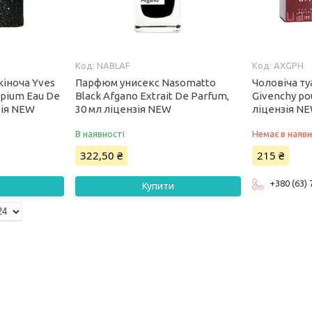
NABLAF
AXGPH
іноча Yves
Парфюм унисекс Nasomatto
Чоловіча т
Opium Eau De
Black Afgano Extrait De Parfum,
Givenchy po
зія NEW
30 мл ліцензія NEW
ліцензія N
В наявності
Немає в наявн
322,50 ₴
215 ₴
+380 (63)
Купити