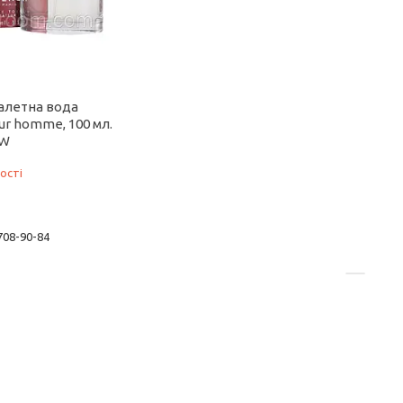
уалетна вода
ur homme, 100 мл.
EW
ості
 708-90-84