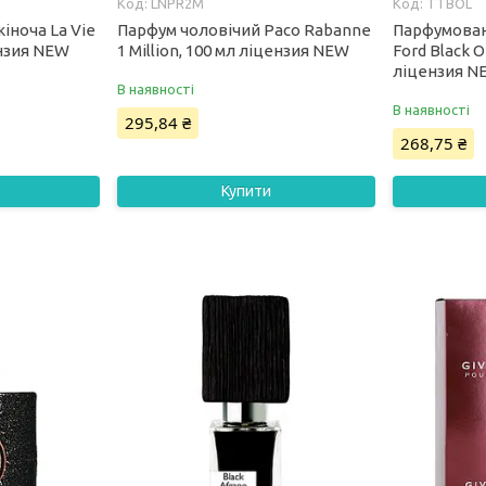
LNPR2M
TTBOL
іноча La Vie
Парфум чоловічий Paco Rabanne
Парфумован
ензия NEW
1 Million, 100 мл ліцензия NEW
Ford Black O
ліцензия N
В наявності
В наявності
295,84 ₴
268,75 ₴
Купити