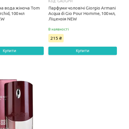
GADGPH
а вода жіноча Tom
Парфуми чоловічі Giorgio Armani
rchid, 100 мл
Acqua di Gio Pour Homme, 100 мл,
EW
Ліцензія NEW
В наявності
215 ₴
Купити
Купити