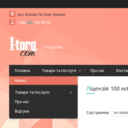
вул. Базова,16, Київ, Україна
+380
(63)
708-90-84
i-torg.com
Головна
Товари та послуги
Про нас
Конта
Ліцензія 100 
Товари та послуги
Про нас
Відгуки