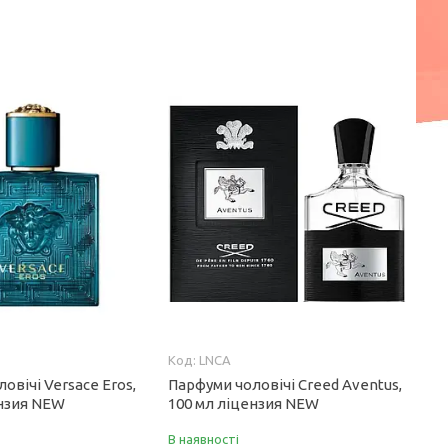
LNCA
овічі Versace Eros,
Парфуми чоловічі Creed Aventus,
ензия NEW
100 мл ліцензия NEW
В наявності