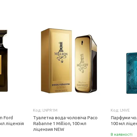
LNPR1M
LNVE
m Ford
Туалетна вода чоловіча Paco
Парфуми чол
 мл ліцензія
Rabanne 1 Million, 100 мл
100 мл ліц
ліцензия NEW
В наявності