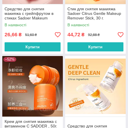
Средство для снятия
Стик для снятия макияжа
макияжа с грейпфрутом в
Sadoer Citrus Gentle Makeup
стиках Sadoer Makeum
Remover Stick, 30 г.
Remover Lotion, 10*5 мл.
В наявності
В наявності
26,66
44,72
₴
₴
51,60 ₴
92,88 ₴
Купити
Купити
–52%
Крем для снятия макияжа с
витамином С SADOER , 50г.
Средство для снятия