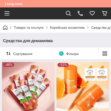
i-torg.com
Товари та послуги
Корейская косметика
Средства д
Средства для демакияжа
Сортування
0
Фільтри
–48%
–52%